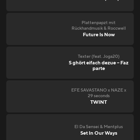
Plattenpapzt mit
Rückhandmusik & Roccwell
Future Is Now
Texter (feat. Joga20)
S ghört eifach dezue – Faz
parte
EFE SAVASTANO x NAZE x
29 seconds
TWINT
El Da Sensei & Mentplus
Set In Our Ways