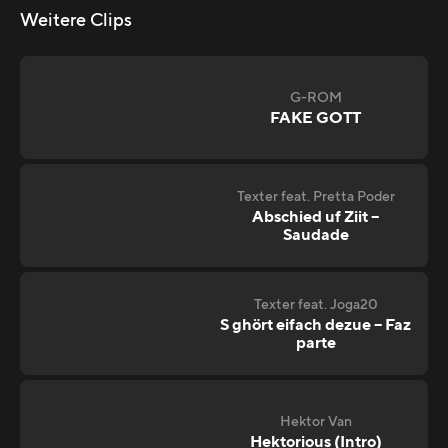
Weitere Clips
G-ROM
FAKE GOTT
Texter feat. Pretta Poder
Abschied uf Ziit –
Saudade
Texter feat. Joga20
S ghört eifach dezue – Faz
parte
Hektor Van
Hektorious (Intro)