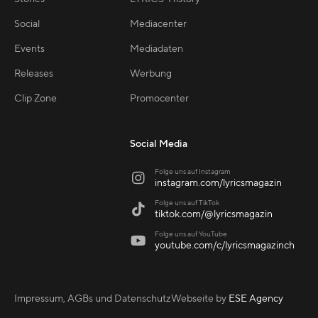
Social
Mediacenter
Events
Mediadaten
Releases
Werbung
Clip Zone
Promocenter
Social Media
Folge uns auf Instagram

instagram.com/lyricsmagazin
Folge uns auf TikTok

tiktok.com/@lyricsmagazin
Folge uns auf YouTube

youtube.com/c/lyricsmagazinch
Impressum, AGBs und Datenschutz
Webseite by
ESE Agency