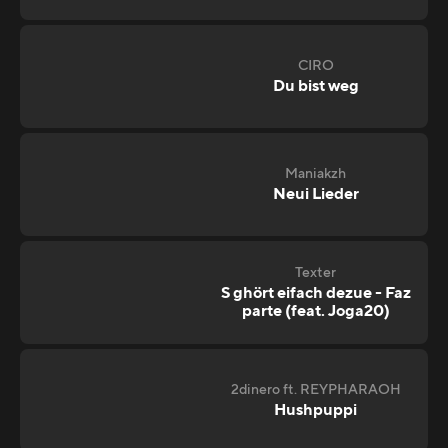
CIRO
Du bist weg
Maniakzh
Neui Lieder
Texter
S ghört eifach dezue - Faz
parte (feat. Joga20)
2dinero ft. REYPHARAOH
Hushpuppi