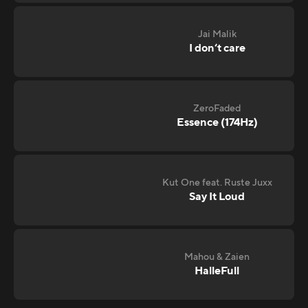
Jai Malik
I don‘t care
ZeroFaded
Essence (174Hz)
Kut One feat. Ruste Juxx
Say It Loud
Mahou & Zaien
HalleFull