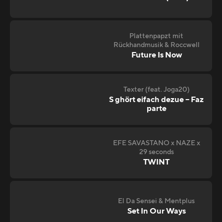
Plattenpapzt mit
Rückhandmusik & Roccwell
Future Is Now
Texter (feat. Joga20)
S ghört eifach dezue – Faz
parte
EFE SAVASTANO x NAZE x
29 seconds
TWINT
El Da Sensei & Mentplus
Set In Our Ways