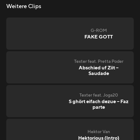
Weitere Clips
G-ROM
FAKE GOTT
Texter feat. Pretta Poder
Abschied uf Ziit –
Saudade
Texter feat. Joga20
S ghört eifach dezue – Faz
parte
Hektor Van
Hektorious (Intro)