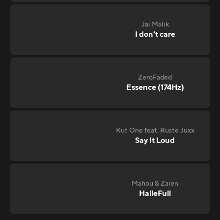
Jai Malik
I don‘t care
ZeroFaded
Essence (174Hz)
Kut One feat. Ruste Juxx
Say It Loud
Mahou & Zaien
HalleFull