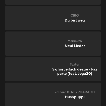
CIRO
Du bist weg
Maniakzh
Neui Lieder
Texter
S ghört eifach dezue - Faz
parte (feat. Joga20)
2dinero ft. REYPHARAOH
Hushpuppi