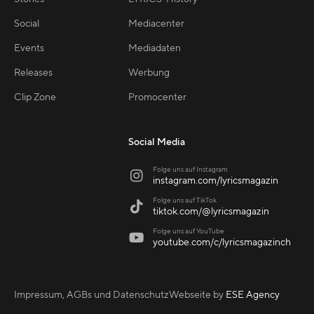
Social
Mediacenter
Events
Mediadaten
Releases
Werbung
Clip Zone
Promocenter
Social Media
Folge uns auf Instagram

instagram.com/lyricsmagazin
Folge uns auf TikTok

tiktok.com/@lyricsmagazin
Folge uns auf YouTube

youtube.com/c/lyricsmagazinch
Impressum, AGBs und Datenschutz
Webseite by
ESE Agency