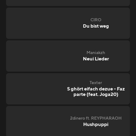
CIRO
Du bist weg
Maniakzh
Neui Lieder
Texter
S ghört eifach dezue - Faz
parte (feat. Joga20)
2dinero ft. REYPHARAOH
Hushpuppi