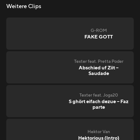
Weitere Clips
G-ROM
FAKE GOTT
Texter feat. Pretta Poder
Abschied uf Ziit –
Saudade
Texter feat. Joga20
S ghört eifach dezue – Faz
parte
Hektor Van
Hektorious (Intro)