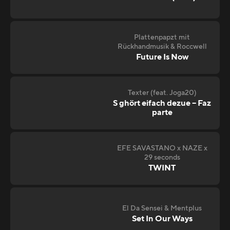
Plattenpapzt mit
Rückhandmusik & Roccwell
Future Is Now
Texter (feat. Joga20)
S ghört eifach dezue – Faz
parte
EFE SAVASTANO x NAZE x
29 seconds
TWINT
El Da Sensei & Mentplus
Set In Our Ways