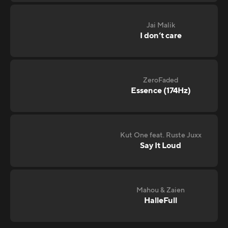
Jai Malik
I don‘t care
ZeroFaded
Essence (174Hz)
Kut One feat. Ruste Juxx
Say It Loud
Mahou & Zaien
HalleFull