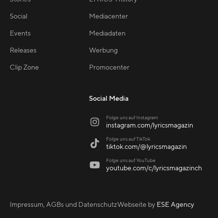
Social
Mediacenter
Events
Mediadaten
Releases
Werbung
Clip Zone
Promocenter
Social Media
Folge uns auf Instagram

instagram.com/lyricsmagazin
Folge uns auf TikTok

tiktok.com/@lyricsmagazin
Folge uns auf YouTube

youtube.com/c/lyricsmagazinch
Impressum, AGBs und Datenschutz
Webseite by
ESE Agency