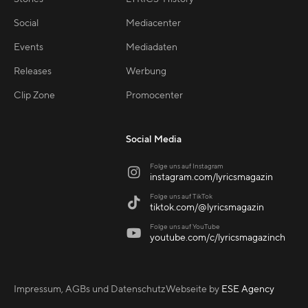
Social
Mediacenter
Events
Mediadaten
Releases
Werbung
Clip Zone
Promocenter
Social Media
Folge uns auf Instagram

instagram.com/lyricsmagazin
Folge uns auf TikTok

tiktok.com/@lyricsmagazin
Folge uns auf YouTube

youtube.com/c/lyricsmagazinch
Impressum, AGBs und Datenschutz
Webseite by
ESE Agency