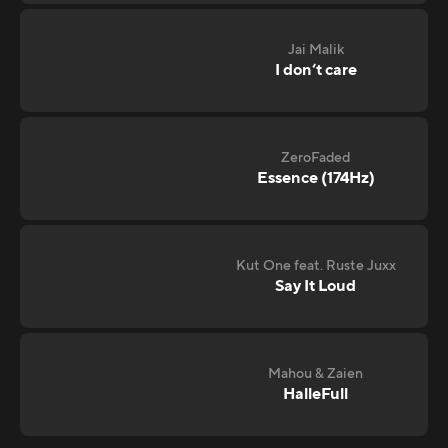
Jai Malik
I don‘t care
ZeroFaded
Essence (174Hz)
Kut One feat. Ruste Juxx
Say It Loud
Mahou & Zaien
HalleFull