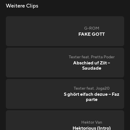
Weitere Clips
G-ROM
FAKE GOTT
Texter feat. Pretta Poder
Abschied uf Ziit –
Saudade
Texter feat. Joga20
S ghört eifach dezue – Faz
parte
Hektor Van
Hektorious (Intro)