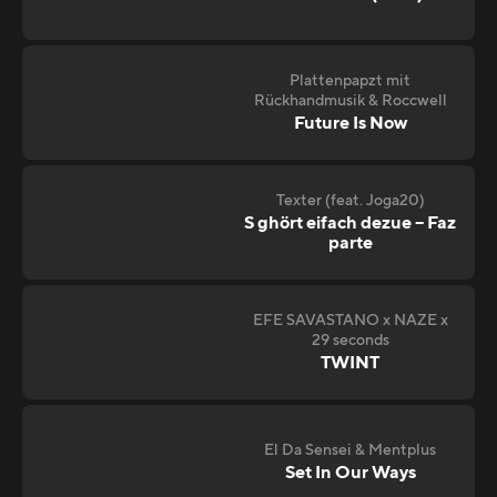
Plattenpapzt mit
Rückhandmusik & Roccwell
Future Is Now
Texter (feat. Joga20)
S ghört eifach dezue – Faz
parte
EFE SAVASTANO x NAZE x
29 seconds
TWINT
El Da Sensei & Mentplus
Set In Our Ways