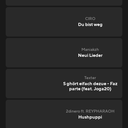
CIRO
Du bist weg
Maniakzh
Neui Lieder
Texter
S ghört eifach dezue - Faz
parte (feat. Joga20)
2dinero ft. REYPHARAOH
Hushpuppi