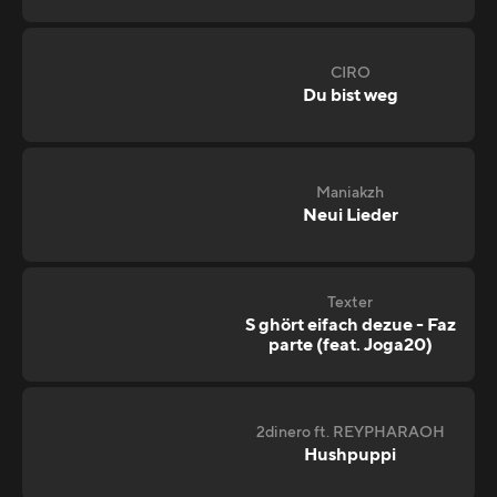
CIRO
Du bist weg
Maniakzh
Neui Lieder
Texter
S ghört eifach dezue - Faz
parte (feat. Joga20)
2dinero ft. REYPHARAOH
Hushpuppi