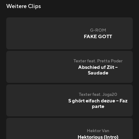
Weitere Clips
G-ROM
FAKE GOTT
Texter feat. Pretta Poder
Abschied uf Ziit –
Saudade
Texter feat. Joga20
S ghört eifach dezue – Faz
parte
Hektor Van
Hektorious (Intro)