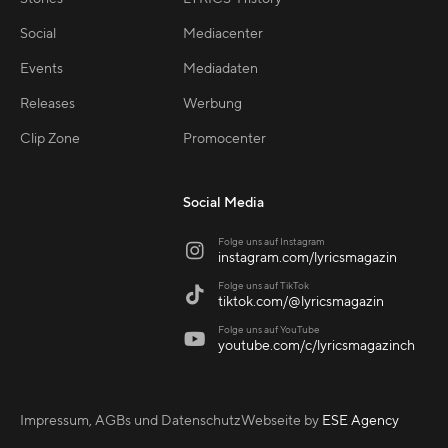
Social
Mediacenter
Events
Mediadaten
Releases
Werbung
Clip Zone
Promocenter
Social Media
Folge uns auf Instagram

instagram.com/lyricsmagazin
Folge uns auf TikTok

tiktok.com/@lyricsmagazin
Folge uns auf YouTube

youtube.com/c/lyricsmagazinch
Impressum, AGBs und Datenschutz
Webseite by
ESE Agency