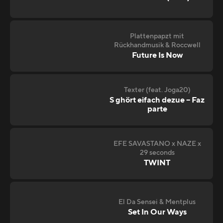
Plattenpapzt mit
Rückhandmusik & Roccwell
Future Is Now
Texter (feat. Joga20)
S ghört eifach dezue – Faz
parte
EFE SAVASTANO x NAZE x
29 seconds
TWINT
El Da Sensei & Mentplus
Set In Our Ways