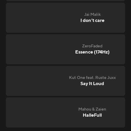
Jai Malik
I don‘t care
ZeroFaded
Essence (174Hz)
Kut One feat. Ruste Juxx
Say It Loud
Mahou & Zaien
HalleFull