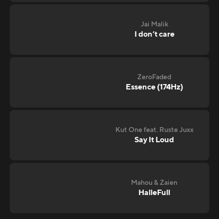
Jai Malik
I don‘t care
ZeroFaded
Essence (174Hz)
Kut One feat. Ruste Juxx
Say It Loud
Mahou & Zaien
HalleFull