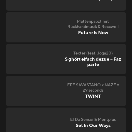
Plattenpapzt mit
Rückhandmusik & Roccwell
Future Is Now
Texter (feat. Joga20)
S ghört eifach dezue – Faz
parte
EFE SAVASTANO x NAZE x
29 seconds
TWINT
El Da Sensei & Mentplus
Set In Our Ways