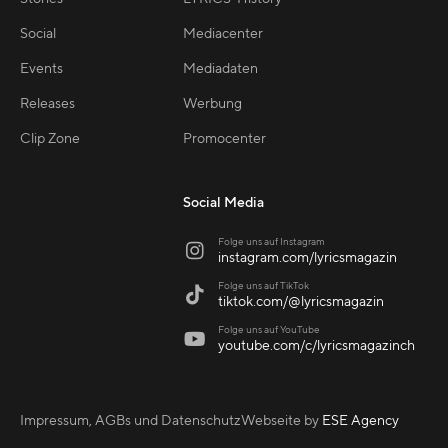
Social
Mediacenter
Events
Mediadaten
Releases
Werbung
Clip Zone
Promocenter
Social Media
Folge uns auf Instagram

instagram.com/lyricsmagazin
Folge uns auf TikTok

tiktok.com/@lyricsmagazin
Folge uns auf YouTube

youtube.com/c/lyricsmagazinch
Impressum, AGBs und Datenschutz
Webseite by
ESE Agency