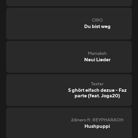
CIRO
Du bist weg
Maniakzh
Neui Lieder
Texter
S ghört eifach dezue - Faz
parte (feat. Joga20)
2dinero ft. REYPHARAOH
Hushpuppi