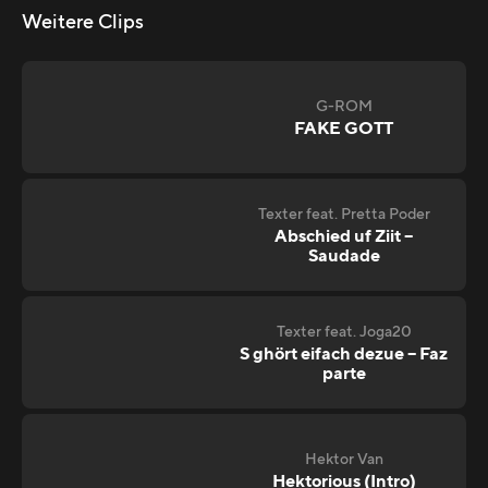
Weitere Clips
G-ROM
FAKE GOTT
Texter feat. Pretta Poder
Abschied uf Ziit –
Saudade
Texter feat. Joga20
S ghört eifach dezue – Faz
parte
Hektor Van
Hektorious (Intro)