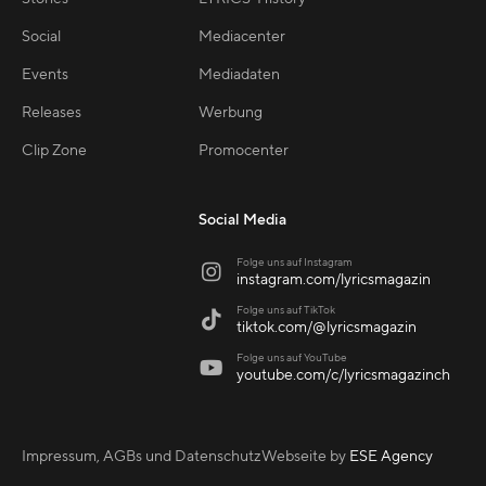
Social
Mediacenter
Events
Mediadaten
Releases
Werbung
Clip Zone
Promocenter
Social Media
Folge uns auf Instagram

instagram.com/lyricsmagazin
Folge uns auf TikTok

tiktok.com/@lyricsmagazin
Folge uns auf YouTube

youtube.com/c/lyricsmagazinch
Impressum, AGBs und Datenschutz
Webseite by
ESE Agency