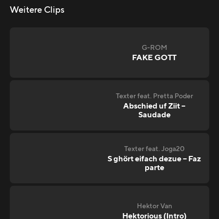
Weitere Clips
G-ROM
FAKE GOTT
Texter feat. Pretta Poder
Abschied uf Ziit –
Saudade
Texter feat. Joga20
S ghört eifach dezue – Faz
parte
Hektor Van
Hektorious (Intro)