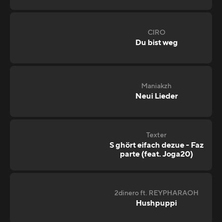
CIRO
Du bist weg
Maniakzh
Neui Lieder
Texter
S ghört eifach dezue - Faz
parte (feat. Joga20)
2dinero ft. REYPHARAOH
Hushpuppi