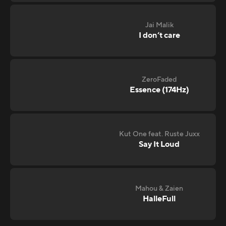
Jai Malik
I don‘t care
ZeroFaded
Essence (174Hz)
Kut One feat. Ruste Juxx
Say It Loud
Mahou & Zaien
HalleFull