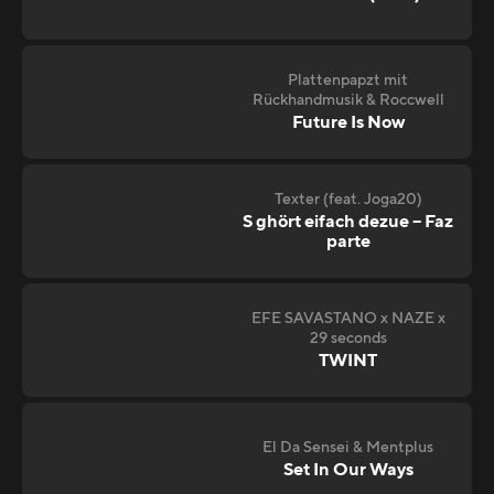
Plattenpapzt mit
Rückhandmusik & Roccwell
Future Is Now
Texter (feat. Joga20)
S ghört eifach dezue – Faz
parte
EFE SAVASTANO x NAZE x
29 seconds
TWINT
El Da Sensei & Mentplus
Set In Our Ways