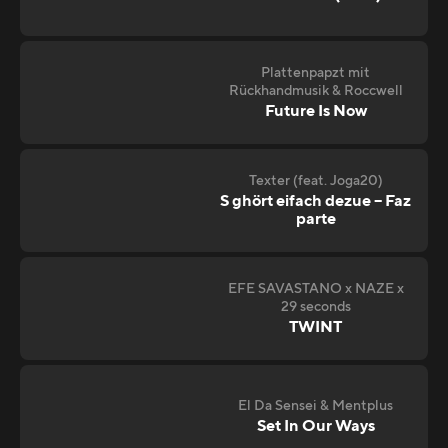
Plattenpapzt mit
Rückhandmusik & Roccwell
Future Is Now
Texter (feat. Joga20)
S ghört eifach dezue – Faz
parte
EFE SAVASTANO x NAZE x
29 seconds
TWINT
El Da Sensei & Mentplus
Set In Our Ways