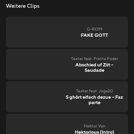
Weitere Clips
G-ROM
FAKE GOTT
Texter feat. Pretta Poder
Abschied uf Ziit –
Saudade
Texter feat. Joga20
S ghört eifach dezue – Faz
parte
Hektor Van
Hektorious (Intro)