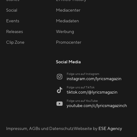
Social
Mediacenter
Events
Mediadaten
Releases
Werbung
Clip Zone
Promocenter
Social Media
Folge uns auf Instagram

instagram.com/lyricsmagazin
Folge uns auf TikTok

tiktok.com/@lyricsmagazin
Folge uns auf YouTube

youtube.com/c/lyricsmagazinch
Impressum, AGBs und Datenschutz
Webseite by
ESE Agency