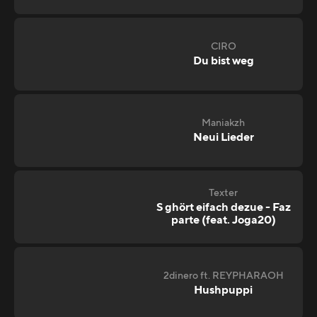
CIRO
Du bist weg
Maniakzh
Neui Lieder
Texter
S ghört eifach dezue - Faz
parte (feat. Joga20)
2dinero ft. REYPHARAOH
Hushpuppi