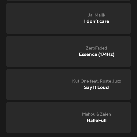
Jai Malik
I don‘t care
ZeroFaded
Essence (174Hz)
Kut One feat. Ruste Juxx
Say It Loud
Mahou & Zaien
HalleFull