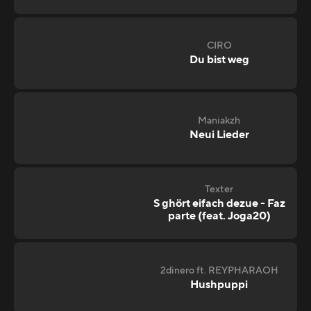
CIRO
Du bist weg
Maniakzh
Neui Lieder
Texter
S ghört eifach dezue - Faz
parte (feat. Joga20)
2dinero ft. REYPHARAOH
Hushpuppi