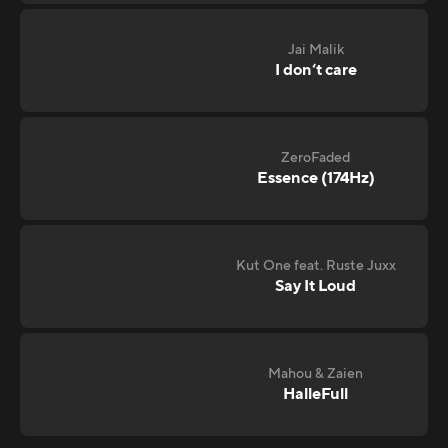
Jai Malik
I don‘t care
ZeroFaded
Essence (174Hz)
Kut One feat. Ruste Juxx
Say It Loud
Mahou & Zaien
HalleFull