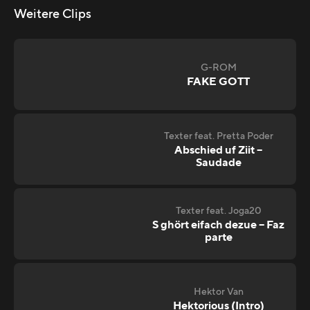
Weitere Clips
G-ROM
FAKE GOTT
Texter feat. Pretta Poder
Abschied uf Ziit –
Saudade
Texter feat. Joga20
S ghört eifach dezue – Faz
parte
Hektor Van
Hektorious (Intro)