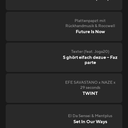
Plattenpapzt mit
Rückhandmusik & Roccwell
Future Is Now
Texter (feat. Joga20)
S ghört eifach dezue – Faz
parte
EFE SAVASTANO x NAZE x
29 seconds
TWINT
El Da Sensei & Mentplus
Set In Our Ways