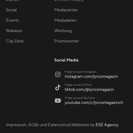
Social
Mediacenter
Events
Mediadaten
Releases
Werbung
Clip Zone
Promocenter
Social Media
Folge uns auf Instagram

instagram.com/lyricsmagazin
Folge uns auf TikTok

tiktok.com/@lyricsmagazin
Folge uns auf YouTube

youtube.com/c/lyricsmagazinch
Impressum, AGBs und Datenschutz
Webseite by
ESE Agency