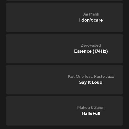
Jai Malik
I don‘t care
ZeroFaded
Essence (174Hz)
Kut One feat. Ruste Juxx
Say It Loud
Mahou & Zaien
HalleFull