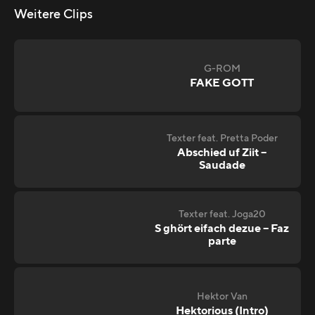
Weitere Clips
G-ROM
FAKE GOTT
Texter feat. Pretta Poder
Abschied uf Ziit –
Saudade
Texter feat. Joga20
S ghört eifach dezue – Faz
parte
Hektor Van
Hektorious (Intro)