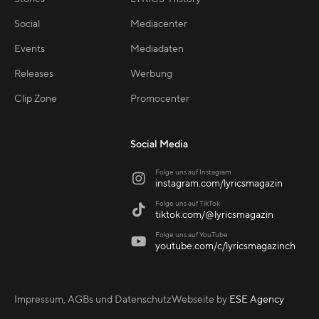
Social
Mediacenter
Events
Mediadaten
Releases
Werbung
Clip Zone
Promocenter
Social Media
Folge uns auf Instagram

instagram.com/lyricsmagazin
Folge uns auf TikTok

tiktok.com/@lyricsmagazin
Folge uns auf YouTube

youtube.com/c/lyricsmagazinch
Impressum, AGBs und Datenschutz
Webseite by
ESE Agency