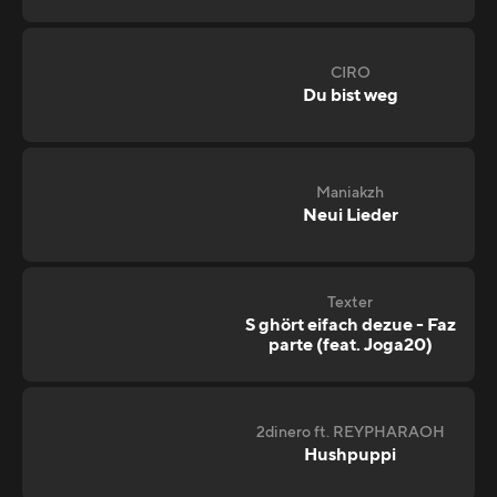
CIRO
Du bist weg
Maniakzh
Neui Lieder
Texter
S ghört eifach dezue - Faz
parte (feat. Joga20)
2dinero ft. REYPHARAOH
Hushpuppi