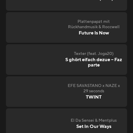
Plattenpapzt mit
Rückhandmusik & Roccwell
Future Is Now
Texter (feat. Joga20)
S ghört eifach dezue – Faz
parte
EFE SAVASTANO x NAZE x
29 seconds
TWINT
El Da Sensei & Mentplus
Set In Our Ways