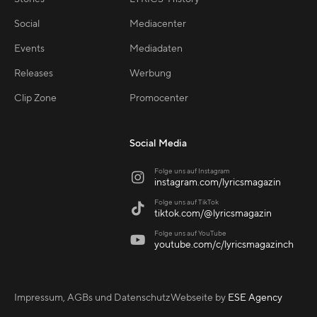
Social
Mediacenter
Events
Mediadaten
Releases
Werbung
Clip Zone
Promocenter
Social Media
Folge uns auf Instagram

instagram.com/lyricsmagazin
Folge uns auf TikTok

tiktok.com/@lyricsmagazin
Folge uns auf YouTube

youtube.com/c/lyricsmagazinch
Impressum, AGBs und Datenschutz
Webseite by
ESE Agency