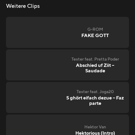
Weitere Clips
G-ROM
FAKE GOTT
Texter feat. Pretta Poder
Abschied uf Ziit –
Saudade
Texter feat. Joga20
S ghört eifach dezue – Faz
parte
Hektor Van
Hektorious (Intro)