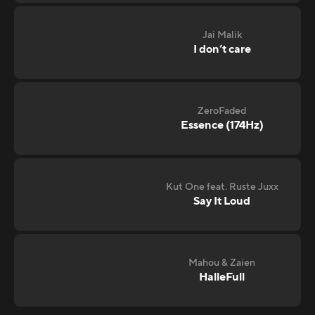
Jai Malik
I don‘t care
ZeroFaded
Essence (174Hz)
Kut One feat. Ruste Juxx
Say It Loud
Mahou & Zaien
HalleFull