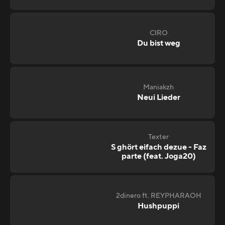
CIRO
Du bist weg
Maniakzh
Neui Lieder
Texter
S ghört eifach dezue - Faz
parte (feat. Joga20)
2dinero ft. REYPHARAOH
Hushpuppi