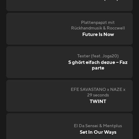
Plattenpapzt mit
Rückhandmusik & Roccwell
Future Is Now
Texter (feat. Joga20)
S ghört eifach dezue – Faz
parte
EFE SAVASTANO x NAZE x
29 seconds
TWINT
El Da Sensei & Mentplus
Set In Our Ways