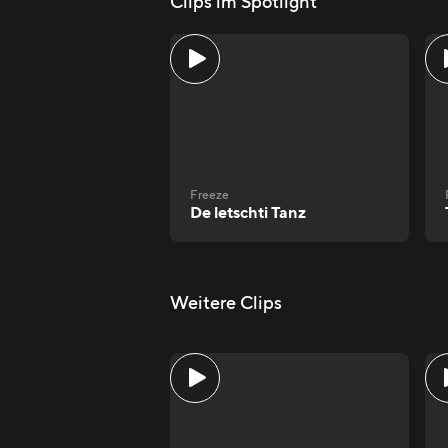
Clips im Spotlight
Freeze
De letschti Tanz
Weitere Clips