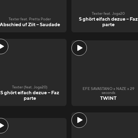
Texter feat. Joga20
S ghört eifach dezue – Faz
Texter feat. Pretta Poder
Abschied uf Ziit – Saudade
parte
Texter (feat. Joga20)
EFE SAVASTANO x NAZE x 29
S ghört eifach dezue – Faz
seconds
parte
TWINT