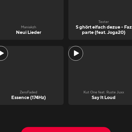
Texter
S ghört eifach dezue - Faz
Maniakzh
Neui Lieder
parte (feat. Joga20)
ZeroFaded
Kut One feat. Ruste Juxx
Essence (174Hz)
Say It Loud