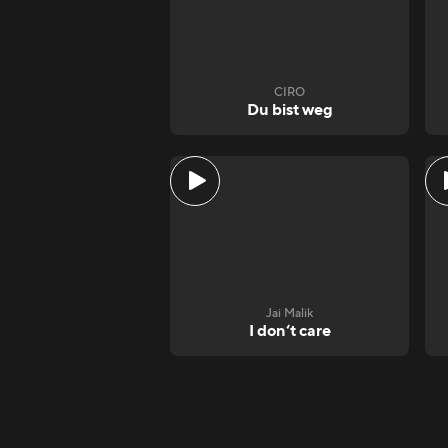
CIRO
Du bist weg
Jai Malik
I don‘t care