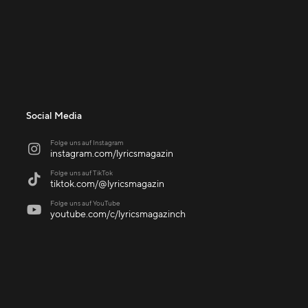
Social Media
Folge uns auf Instagram

instagram.com/lyricsmagazin
Folge uns auf TikTok

tiktok.com/@lyricsmagazin
Folge uns auf YouTube

youtube.com/c/lyricsmagazinch