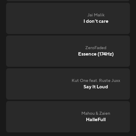
Jai Malik
I don‘t care
ZeroFaded
Essence (174Hz)
Kut One feat. Ruste Juxx
Say It Loud
Mahou & Zaien
HalleFull