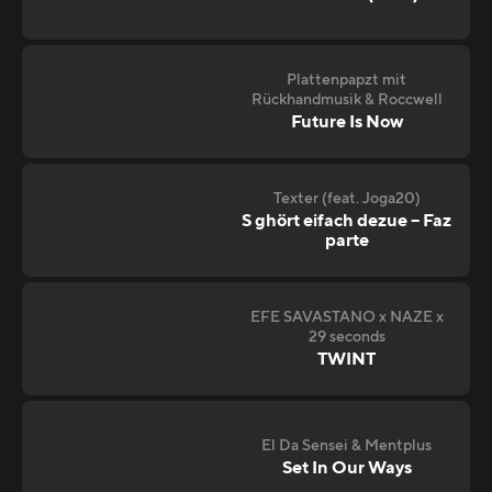
Plattenpapzt mit
Rückhandmusik & Roccwell
Future Is Now
Texter (feat. Joga20)
S ghört eifach dezue – Faz
parte
EFE SAVASTANO x NAZE x
29 seconds
TWINT
El Da Sensei & Mentplus
Set In Our Ways