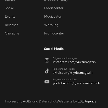
Social
Mediacenter
Events
Mediadaten
Releases
Werbung
Clip Zone
Promocenter
Social Media
Folge uns auf Instagram

instagram.com/lyricsmagazin
Folge uns auf TikTok

tiktok.com/@lyricsmagazin
Folge uns auf YouTube

youtube.com/c/lyricsmagazinch
Impressum, AGBs und Datenschutz
Webseite by
ESE Agency