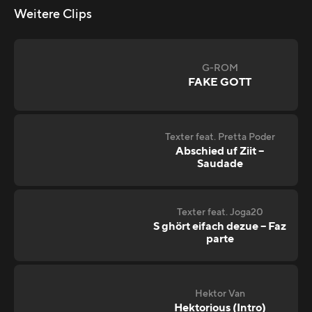
Weitere Clips
G-ROM
FAKE GOTT
Texter feat. Pretta Poder
Abschied uf Ziit –
Saudade
Texter feat. Joga20
S ghört eifach dezue – Faz
parte
Hektor Van
Hektorious (Intro)