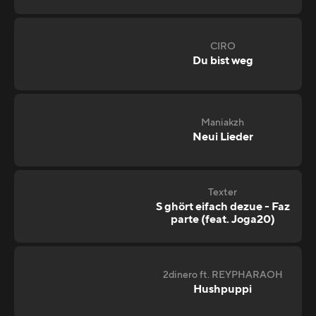
CIRO
Du bist weg
Maniakzh
Neui Lieder
Texter
S ghört eifach dezue - Faz
parte (feat. Joga20)
2dinero ft. REYPHARAOH
Hushpuppi