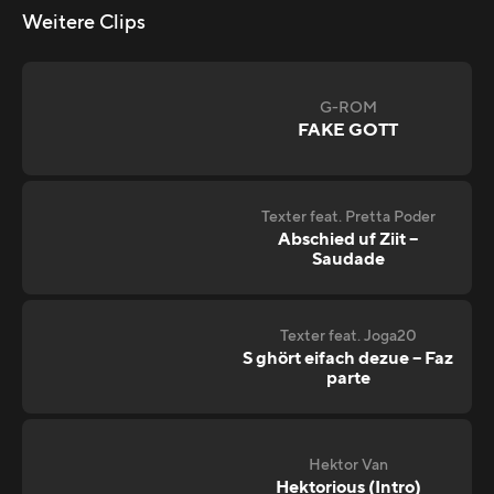
Weitere Clips
G-ROM
FAKE GOTT
Texter feat. Pretta Poder
Abschied uf Ziit –
Saudade
Texter feat. Joga20
S ghört eifach dezue – Faz
parte
Hektor Van
Hektorious (Intro)