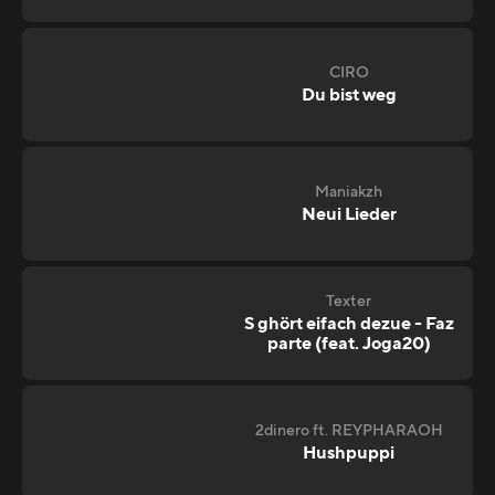
CIRO
Du bist weg
Maniakzh
Neui Lieder
Texter
S ghört eifach dezue - Faz
parte (feat. Joga20)
2dinero ft. REYPHARAOH
Hushpuppi