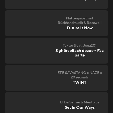
Plattenpapzt mit
Rückhandmusik & Roccwell
Future Is Now
Texter (feat. Joga20)
S ghört eifach dezue – Faz
parte
EFE SAVASTANO x NAZE x
29 seconds
TWINT
El Da Sensei & Mentplus
Set In Our Ways