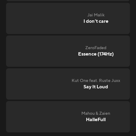
Jai Malik
I don‘t care
ZeroFaded
Essence (174Hz)
Kut One feat. Ruste Juxx
Say It Loud
Mahou & Zaien
HalleFull