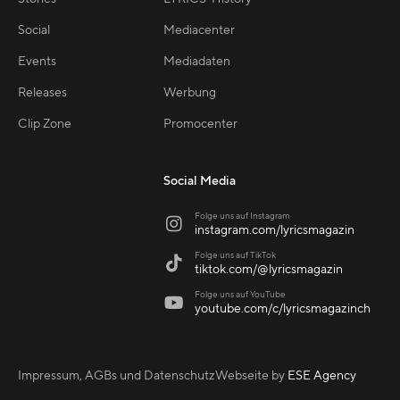
Social
Mediacenter
Events
Mediadaten
Releases
Werbung
Clip Zone
Promocenter
Social Media
Folge uns auf Instagram

instagram.com/lyricsmagazin
Folge uns auf TikTok

tiktok.com/@lyricsmagazin
Folge uns auf YouTube

youtube.com/c/lyricsmagazinch
Impressum, AGBs und Datenschutz
Webseite by
ESE Agency