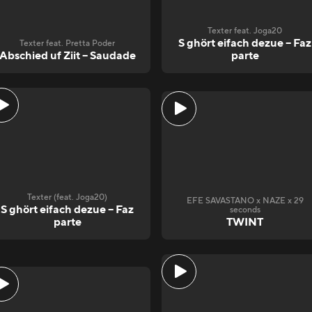
Texter feat. Joga20
S ghört eifach dezue – Faz
Texter feat. Pretta Poder
Abschied uf Ziit – Saudade
parte
Texter (feat. Joga20)
EFE SAVASTANO x NAZE x 29
S ghört eifach dezue – Faz
seconds
parte
TWINT