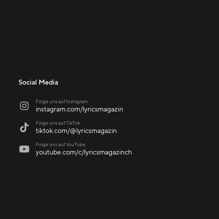
Social Media
Folge uns auf Instagram

instagram.com/lyricsmagazin
Folge uns auf TikTok

tiktok.com/@lyricsmagazin
Folge uns auf YouTube

youtube.com/c/lyricsmagazinch