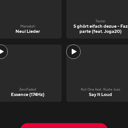
Texter
S ghört eifach dezue - Faz
Maniakzh
Neui Lieder
parte (feat. Joga20)
ZeroFaded
Kut One feat. Ruste Juxx
Essence (174Hz)
Say It Loud