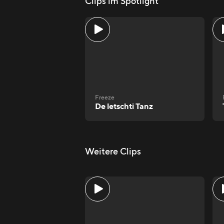
Clips im Spotlight
Freeze
De letschti Tanz
Weitere Clips