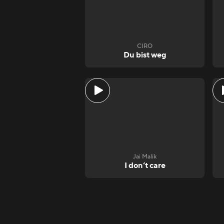
CIRO
Du bist weg
Jai Malik
I don‘t care