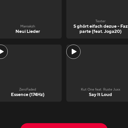
Texter
S ghört eifach dezue - Faz
Maniakzh
Neui Lieder
parte (feat. Joga20)
ZeroFaded
Kut One feat. Ruste Juxx
Essence (174Hz)
Say It Loud