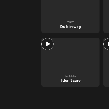
CIRO
Du bist weg
Jai Malik
I don‘t care