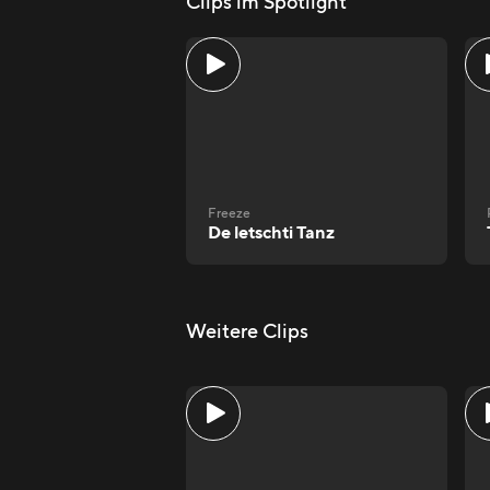
Clips im Spotlight
Freeze
De letschti Tanz
Weitere Clips