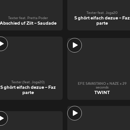
Texter feat. Joga20
S ghört eifach dezue – Faz
Texter feat. Pretta Poder
Abschied uf Ziit – Saudade
parte
Texter (feat. Joga20)
EFE SAVASTANO x NAZE x 29
S ghört eifach dezue – Faz
seconds
parte
TWINT