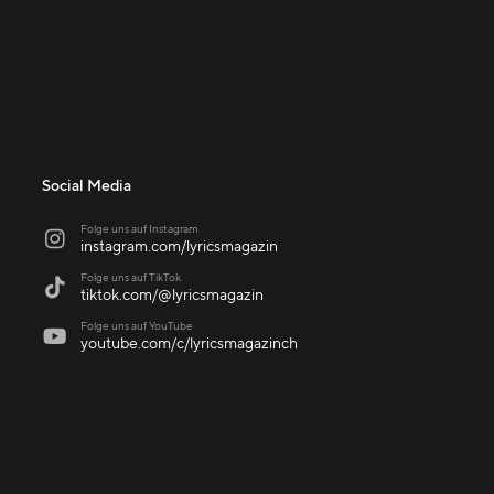
Social Media
Folge uns auf Instagram

instagram.com/lyricsmagazin
Folge uns auf TikTok

tiktok.com/@lyricsmagazin
Folge uns auf YouTube

youtube.com/c/lyricsmagazinch