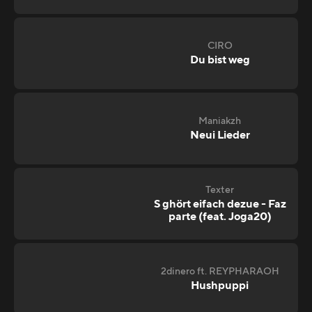
CIRO
Du bist weg
Maniakzh
Neui Lieder
Texter
S ghört eifach dezue - Faz
parte (feat. Joga20)
2dinero ft. REYPHARAOH
Hushpuppi