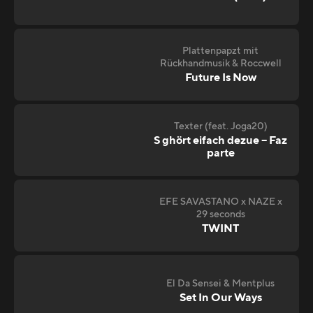
Plattenpapzt mit
Rückhandmusik & Roccwell
Future Is Now
Texter (feat. Joga20)
S ghört eifach dezue – Faz
parte
EFE SAVASTANO x NAZE x
29 seconds
TWINT
El Da Sensei & Mentplus
Set In Our Ways