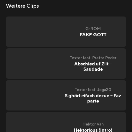
Weitere Clips
G-ROM
FAKE GOTT
Texter feat. Pretta Poder
Abschied uf Ziit –
Saudade
Texter feat. Joga20
S ghört eifach dezue – Faz
parte
Hektor Van
Hektorious (Intro)