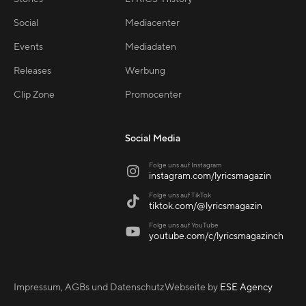
Social
Mediacenter
Events
Mediadaten
Releases
Werbung
Clip Zone
Promocenter
Social Media
Folge uns auf Instagram

instagram.com/lyricsmagazin
Folge uns auf TikTok

tiktok.com/@lyricsmagazin
Folge uns auf YouTube

youtube.com/c/lyricsmagazinch
Impressum, AGBs und Datenschutz
Webseite by
ESE Agency