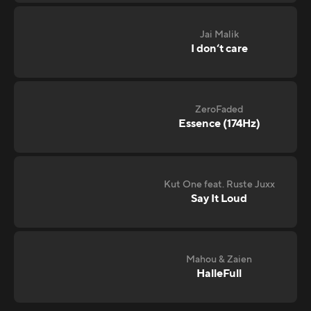
Jai Malik
I don‘t care
ZeroFaded
Essence (174Hz)
Kut One feat. Ruste Juxx
Say It Loud
Mahou & Zaien
HalleFull