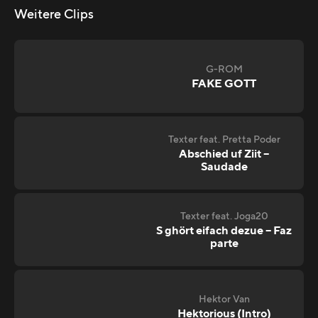
Weitere Clips
G-ROM
FAKE GOTT
Texter feat. Pretta Poder
Abschied uf Ziit –
Saudade
Texter feat. Joga20
S ghört eifach dezue – Faz
parte
Hektor Van
Hektorious (Intro)