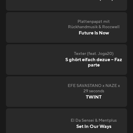
Plattenpapzt mit
Rückhandmusik & Roccwell
Future Is Now
Texter (feat. Joga20)
S ghört eifach dezue – Faz
parte
EFE SAVASTANO x NAZE x
29 seconds
TWINT
El Da Sensei & Mentplus
Set In Our Ways