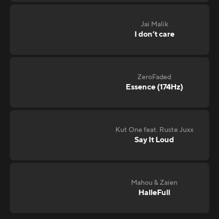
Jai Malik
I don‘t care
ZeroFaded
Essence (174Hz)
Kut One feat. Ruste Juxx
Say It Loud
Mahou & Zaien
HalleFull