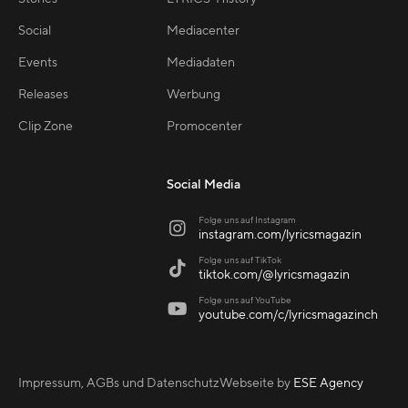
Social
Mediacenter
Events
Mediadaten
Releases
Werbung
Clip Zone
Promocenter
Social Media
Folge uns auf Instagram

instagram.com/lyricsmagazin
Folge uns auf TikTok

tiktok.com/@lyricsmagazin
Folge uns auf YouTube

youtube.com/c/lyricsmagazinch
Impressum, AGBs und Datenschutz
Webseite by
ESE Agency