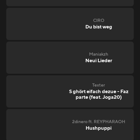
CIRO
Du bist weg
Maniakzh
Neui Lieder
Texter
S ghört eifach dezue - Faz
parte (feat. Joga20)
2dinero ft. REYPHARAOH
Hushpuppi