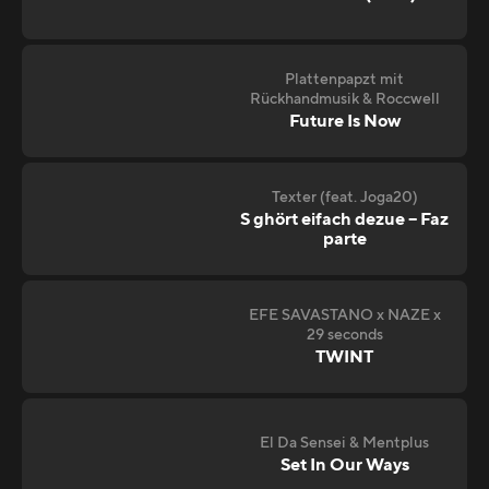
Plattenpapzt mit
Rückhandmusik & Roccwell
Future Is Now
Texter (feat. Joga20)
S ghört eifach dezue – Faz
parte
EFE SAVASTANO x NAZE x
29 seconds
TWINT
El Da Sensei & Mentplus
Set In Our Ways