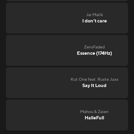
Jai Malik
I don‘t care
ZeroFaded
Essence (174Hz)
Kut One feat. Ruste Juxx
Say It Loud
Mahou & Zaien
HalleFull