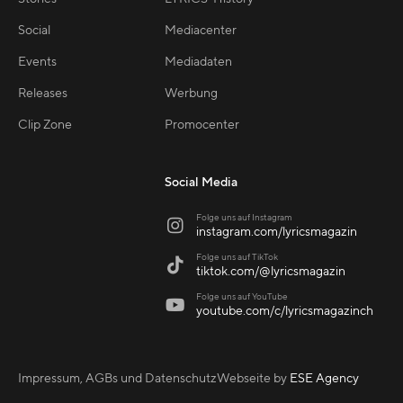
Social
Mediacenter
Events
Mediadaten
Releases
Werbung
Clip Zone
Promocenter
Social Media
Folge uns auf Instagram

instagram.com/lyricsmagazin
Folge uns auf TikTok

tiktok.com/@lyricsmagazin
Folge uns auf YouTube

youtube.com/c/lyricsmagazinch
Impressum, AGBs und Datenschutz
Webseite by
ESE Agency