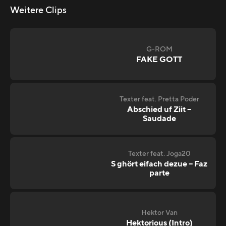
Weitere Clips
G-ROM
FAKE GOTT
Texter feat. Pretta Poder
Abschied uf Ziit –
Saudade
Texter feat. Joga20
S ghört eifach dezue – Faz
parte
Hektor Van
Hektorious (Intro)