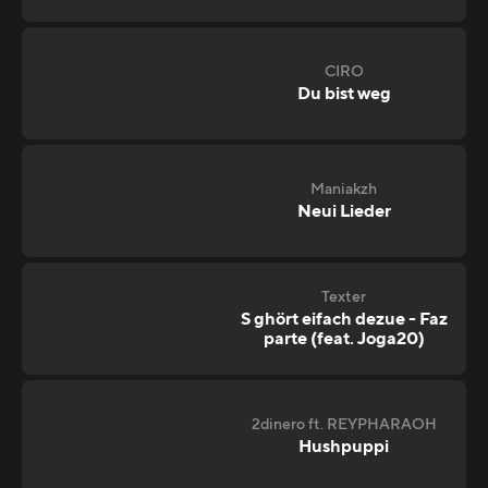
CIRO
Du bist weg
Maniakzh
Neui Lieder
Texter
S ghört eifach dezue - Faz
parte (feat. Joga20)
2dinero ft. REYPHARAOH
Hushpuppi