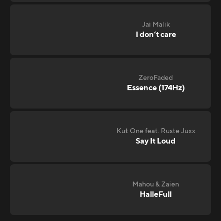
Jai Malik
I don‘t care
ZeroFaded
Essence (174Hz)
Kut One feat. Ruste Juxx
Say It Loud
Mahou & Zaien
HalleFull