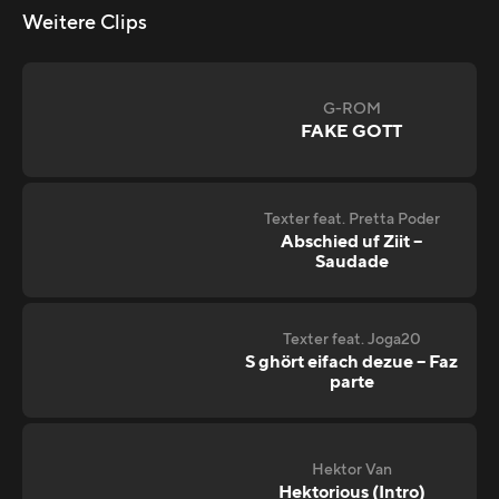
Weitere Clips
G-ROM
FAKE GOTT
Texter feat. Pretta Poder
Abschied uf Ziit –
Saudade
Texter feat. Joga20
S ghört eifach dezue – Faz
parte
Hektor Van
Hektorious (Intro)