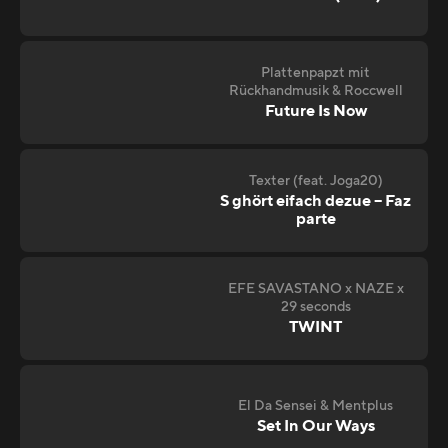
Plattenpapzt mit
Rückhandmusik & Roccwell
Future Is Now
Texter (feat. Joga20)
S ghört eifach dezue – Faz
parte
EFE SAVASTANO x NAZE x
29 seconds
TWINT
El Da Sensei & Mentplus
Set In Our Ways