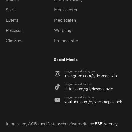
Social
Mediacenter
Events
Mediadaten
Releases
Werbung
Clip Zone
Promocenter
Social Media
Folge uns auf Instagram

instagram.com/lyricsmagazin
Folge uns auf TikTok

tiktok.com/@lyricsmagazin
Folge uns auf YouTube

youtube.com/c/lyricsmagazinch
Impressum, AGBs und Datenschutz
Webseite by
ESE Agency