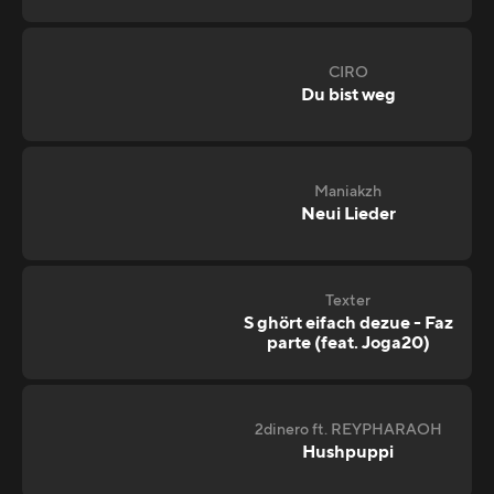
CIRO
Du bist weg
Maniakzh
Neui Lieder
Texter
S ghört eifach dezue - Faz
parte (feat. Joga20)
2dinero ft. REYPHARAOH
Hushpuppi