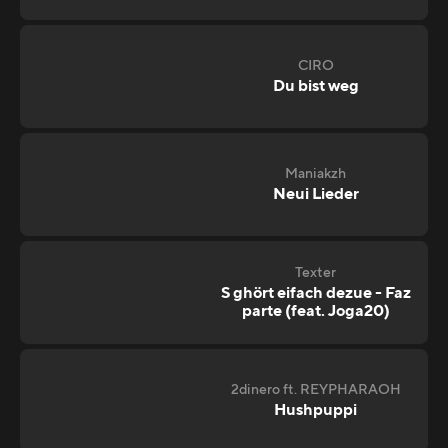
CIRO
Du bist weg
Maniakzh
Neui Lieder
Texter
S ghört eifach dezue - Faz
parte (feat. Joga20)
2dinero ft. REYPHARAOH
Hushpuppi