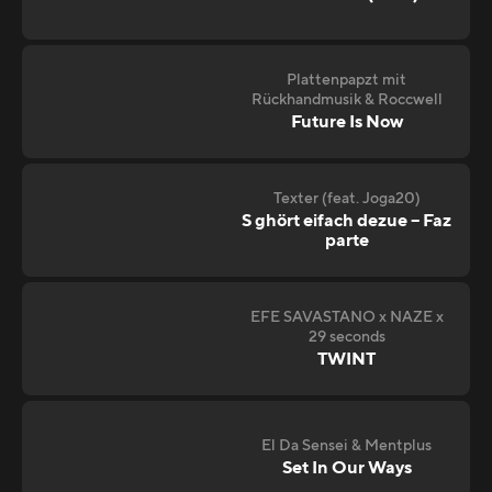
Plattenpapzt mit
Rückhandmusik & Roccwell
Future Is Now
Texter (feat. Joga20)
S ghört eifach dezue – Faz
parte
EFE SAVASTANO x NAZE x
29 seconds
TWINT
El Da Sensei & Mentplus
Set In Our Ways