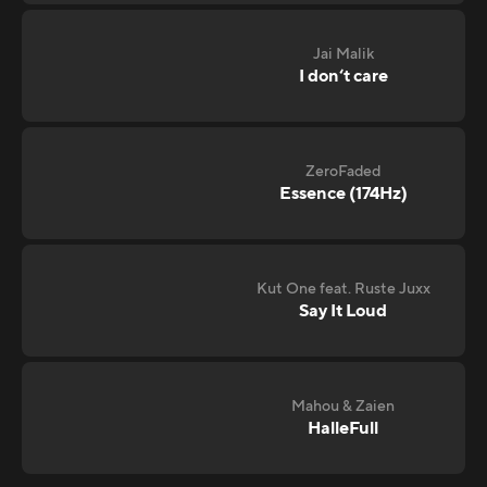
Jai Malik
I don‘t care
ZeroFaded
Essence (174Hz)
Kut One feat. Ruste Juxx
Say It Loud
Mahou & Zaien
HalleFull