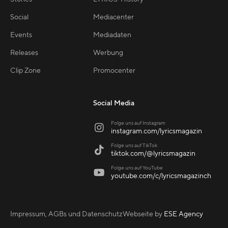
Social
Mediacenter
Events
Mediadaten
Releases
Werbung
Clip Zone
Promocenter
Social Media
Folge uns auf Instagram

instagram.com/lyricsmagazin
Folge uns auf TikTok

tiktok.com/@lyricsmagazin
Folge uns auf YouTube

youtube.com/c/lyricsmagazinch
Impressum, AGBs und Datenschutz
Webseite by
ESE Agency