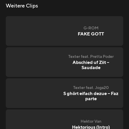
Weitere Clips
G-ROM
FAKE GOTT
Texter feat. Pretta Poder
Abschied uf Ziit –
Saudade
Texter feat. Joga20
S ghört eifach dezue – Faz
parte
Hektor Van
Hektorious (Intro)