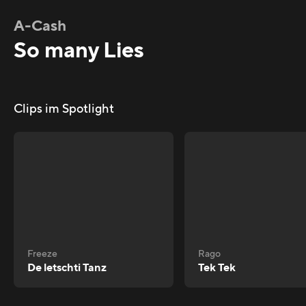
A-Cash
So many Lies
Clips im Spotlight
Freeze
Rago
De letschti Tanz
Tek Tek