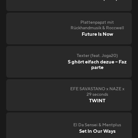
Plattenpapzt mit
Rückhandmusik & Roccwell
Future Is Now
Texter (feat. Joga20)
S ghört eifach dezue – Faz
parte
EFE SAVASTANO x NAZE x
29 seconds
TWINT
El Da Sensei & Mentplus
Set In Our Ways