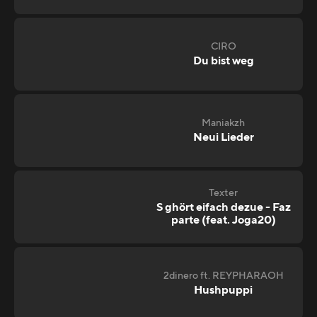
CIRO
Du bist weg
Maniakzh
Neui Lieder
Texter
S ghört eifach dezue - Faz
parte (feat. Joga20)
2dinero ft. REYPHARAOH
Hushpuppi