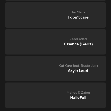
Jai Malik
I don‘t care
ZeroFaded
Essence (174Hz)
Kut One feat. Ruste Juxx
Say It Loud
Mahou & Zaien
HalleFull