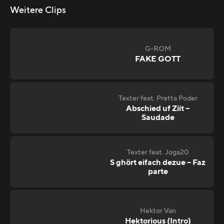
Weitere Clips
G-ROM
FAKE GOTT
Texter feat. Pretta Poder
Abschied uf Ziit –
Saudade
Texter feat. Joga20
S ghört eifach dezue – Faz
parte
Hektor Van
Hektorious (Intro)