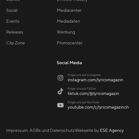
Social
Mediacenter
Events
Mediadaten
Releases
Werbung
Clip Zone
Promocenter
Social Media
Folge uns auf Instagram

instagram.com/lyricsmagazin
Folge uns auf TikTok

tiktok.com/@lyricsmagazin
Folge uns auf YouTube

youtube.com/c/lyricsmagazinch
Impressum, AGBs und Datenschutz
Webseite by
ESE Agency