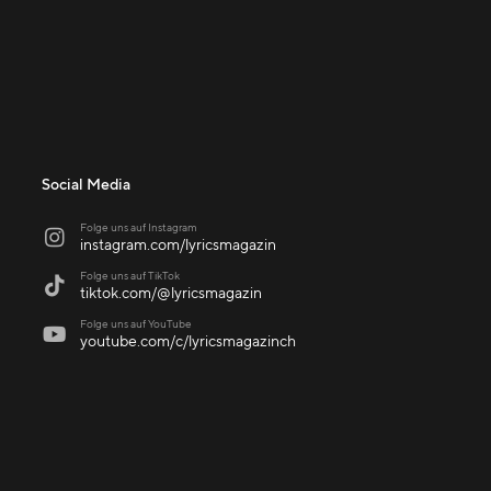
Social Media
Folge uns auf Instagram

instagram.com/lyricsmagazin
Folge uns auf TikTok

tiktok.com/@lyricsmagazin
Folge uns auf YouTube

youtube.com/c/lyricsmagazinch