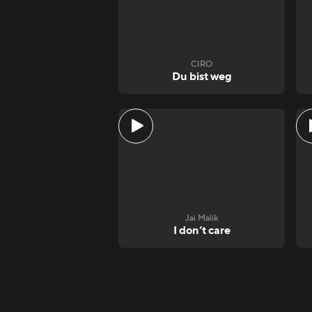
CIRO
Du bist weg
Jai Malik
I don‘t care