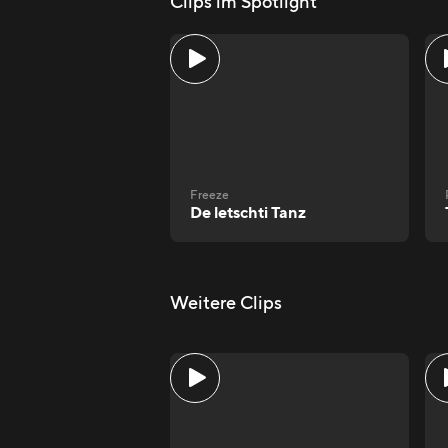
Clips im Spotlight
Freeze
De letschti Tanz
Weitere Clips