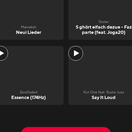
Texter
S ghört eifach dezue - Faz
Maniakzh
Neui Lieder
parte (feat. Joga20)
ZeroFaded
Kut One feat. Ruste Juxx
Essence (174Hz)
Say It Loud