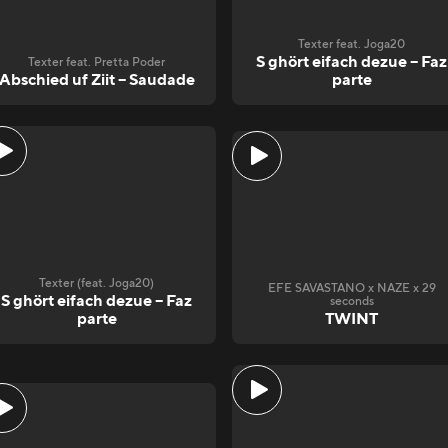
Texter feat. Joga20
S ghört eifach dezue – Faz
Texter feat. Pretta Poder
Abschied uf Ziit – Saudade
parte
Texter (feat. Joga20)
EFE SAVASTANO x NAZE x 29
S ghört eifach dezue – Faz
seconds
parte
TWINT