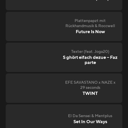
Plattenpapzt mit
Rückhandmusik & Roccwell
Future Is Now
Texter (feat. Joga20)
S ghört eifach dezue – Faz
parte
EFE SAVASTANO x NAZE x
29 seconds
TWINT
El Da Sensei & Mentplus
Set In Our Ways