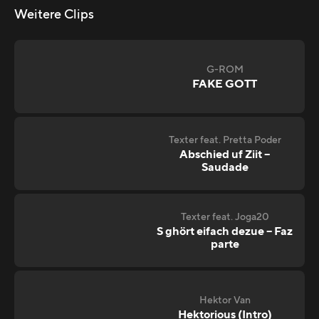
Weitere Clips
G-ROM
FAKE GOTT
Texter feat. Pretta Poder
Abschied uf Ziit –
Saudade
Texter feat. Joga20
S ghört eifach dezue – Faz
parte
Hektor Van
Hektorious (Intro)