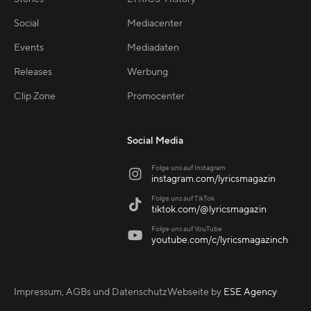
Social
Mediacenter
Events
Mediadaten
Releases
Werbung
Clip Zone
Promocenter
Social Media
Folge uns auf Instagram

instagram.com/lyricsmagazin
Folge uns auf TikTok

tiktok.com/@lyricsmagazin
Folge uns auf YouTube

youtube.com/c/lyricsmagazinch
Impressum, AGBs und Datenschutz
Webseite by
ESE Agency