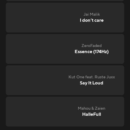
Jai Malik
I don‘t care
ZeroFaded
Essence (174Hz)
Kut One feat. Ruste Juxx
Say It Loud
Mahou & Zaien
HalleFull