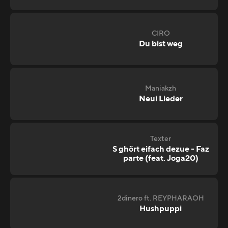
CIRO
Du bist weg
Maniakzh
Neui Lieder
Texter
S ghört eifach dezue - Faz
parte (feat. Joga20)
2dinero ft. REYPHARAOH
Hushpuppi