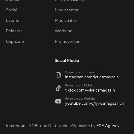
Social
Mediacenter
Events
Mediadaten
Releases
Werbung
Clip Zone
Promocenter
Social Media
Folge uns auf Instagram

instagram.com/lyricsmagazin
Folge uns auf TikTok

tiktok.com/@lyricsmagazin
Folge uns auf YouTube

youtube.com/c/lyricsmagazinch
Impressum, AGBs und Datenschutz
Webseite by
ESE Agency