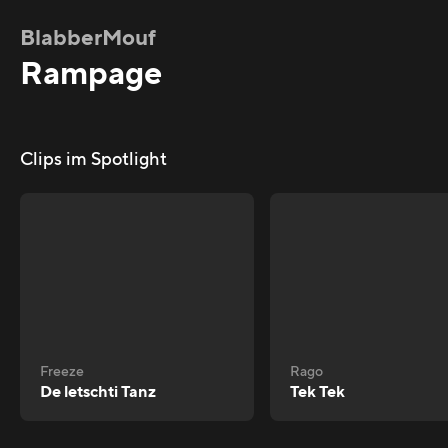
BlabberMouf
Rampage
Clips im Spotlight
Freeze
Rago
De letschti Tanz
Tek Tek