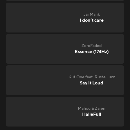
Jai Malik
I don‘t care
ZeroFaded
Essence (174Hz)
Kut One feat. Ruste Juxx
Say It Loud
Mahou & Zaien
HalleFull