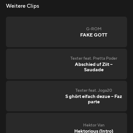
Weitere Clips
G-ROM
FAKE GOTT
Texter feat. Pretta Poder
Abschied uf Ziit –
Saudade
Texter feat. Joga20
S ghört eifach dezue – Faz
parte
Hektor Van
Hektorious (Intro)