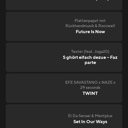
Plattenpapzt mit
Rückhandmusik & Roccwell
Future Is Now
Texter (feat. Joga20)
S ghört eifach dezue – Faz
parte
EFE SAVASTANO x NAZE x
29 seconds
TWINT
El Da Sensei & Mentplus
Set In Our Ways