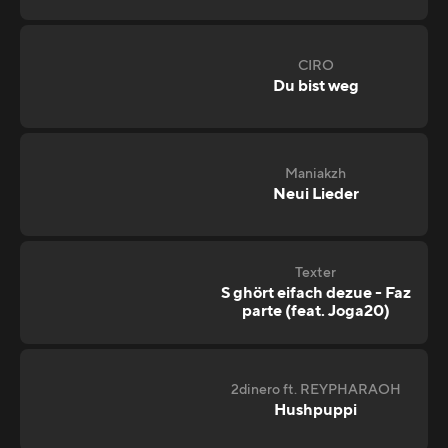
CIRO
Du bist weg
Maniakzh
Neui Lieder
Texter
S ghört eifach dezue - Faz
parte (feat. Joga20)
2dinero ft. REYPHARAOH
Hushpuppi