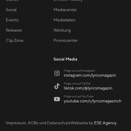
Social
Mediacenter
Events
Mediadaten
Releases
Werbung
Clip Zone
Promocenter
Social Media
Folge uns auf Instagram

instagram.com/lyricsmagazin
Folge uns auf TikTok

tiktok.com/@lyricsmagazin
Folge uns auf YouTube

youtube.com/c/lyricsmagazinch
Impressum, AGBs und Datenschutz
Webseite by
ESE Agency