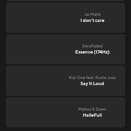
Jai Malik
I don‘t care
ZeroFaded
Essence (174Hz)
Kut One feat. Ruste Juxx
Say It Loud
Mahou & Zaien
HalleFull