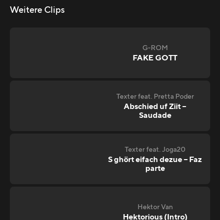
Weitere Clips
G-ROM
FAKE GOTT
Texter feat. Pretta Poder
Abschied uf Ziit –
Saudade
Texter feat. Joga20
S ghört eifach dezue – Faz
parte
Hektor Van
Hektorious (Intro)