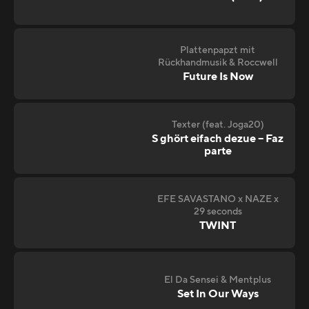
Plattenpapzt mit
Rückhandmusik & Roccwell
Future Is Now
Texter (feat. Joga20)
S ghört eifach dezue – Faz
parte
EFE SAVASTANO x NAZE x
29 seconds
TWINT
El Da Sensei & Mentplus
Set In Our Ways