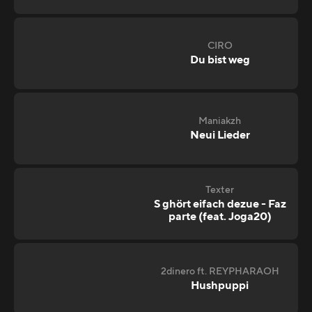
CIRO
Du bist weg
Maniakzh
Neui Lieder
Texter
S ghört eifach dezue - Faz
parte (feat. Joga20)
2dinero ft. REYPHARAOH
Hushpuppi