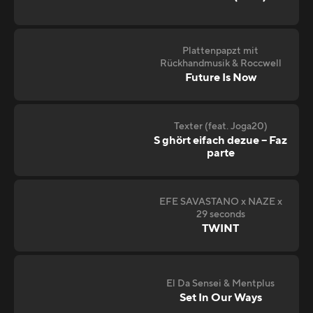
Plattenpapzt mit
Rückhandmusik & Roccwell
Future Is Now
Texter (feat. Joga20)
S ghört eifach dezue – Faz
parte
EFE SAVASTANO x NAZE x
29 seconds
TWINT
El Da Sensei & Mentplus
Set In Our Ways