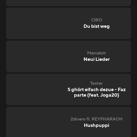
CIRO
Du bist weg
Maniakzh
Neui Lieder
Texter
S ghört eifach dezue - Faz
parte (feat. Joga20)
2dinero ft. REYPHARAOH
Hushpuppi