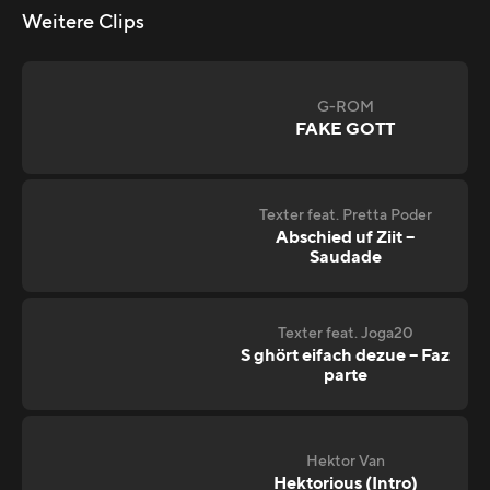
Weitere Clips
G-ROM
FAKE GOTT
Texter feat. Pretta Poder
Abschied uf Ziit –
Saudade
Texter feat. Joga20
S ghört eifach dezue – Faz
parte
Hektor Van
Hektorious (Intro)