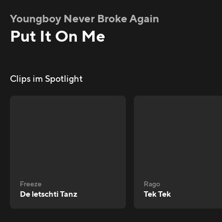
Youngboy Never Broke Again
Put It On Me
Clips im Spotlight
Freeze
Rago
De letschti Tanz
Tek Tek