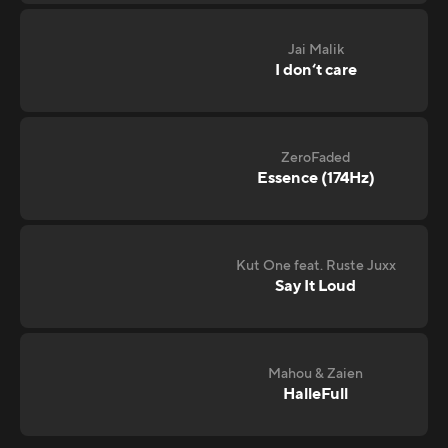
Jai Malik
I don‘t care
ZeroFaded
Essence (174Hz)
Kut One feat. Ruste Juxx
Say It Loud
Mahou & Zaien
HalleFull