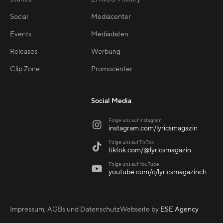
Social
Mediacenter
Events
Mediadaten
Releases
Werbung
Clip Zone
Promocenter
Social Media
Folge uns auf Instagram

instagram.com/lyricsmagazin
Folge uns auf TikTok

tiktok.com/@lyricsmagazin
Folge uns auf YouTube

youtube.com/c/lyricsmagazinch
Impressum, AGBs und Datenschutz
Webseite by
ESE Agency