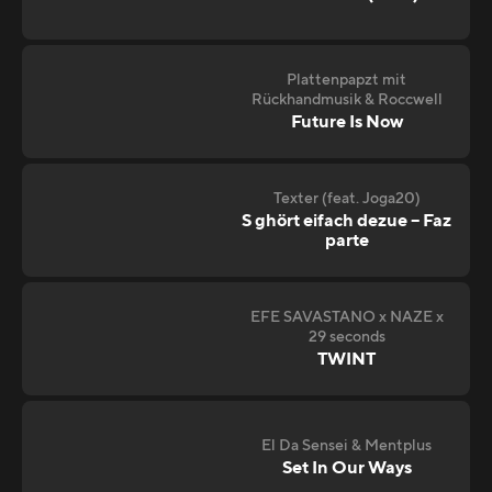
Plattenpapzt mit
Rückhandmusik & Roccwell
Future Is Now
Texter (feat. Joga20)
S ghört eifach dezue – Faz
parte
EFE SAVASTANO x NAZE x
29 seconds
TWINT
El Da Sensei & Mentplus
Set In Our Ways