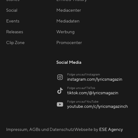
Social
Mediacenter
Events
Mediadaten
Releases
Werbung
Clip Zone
Promocenter
Social Media
Folge uns auf Instagram

instagram.com/lyricsmagazin
Folge uns auf TikTok

tiktok.com/@lyricsmagazin
Folge uns auf YouTube

youtube.com/c/lyricsmagazinch
Impressum, AGBs und Datenschutz
Webseite by
ESE Agency