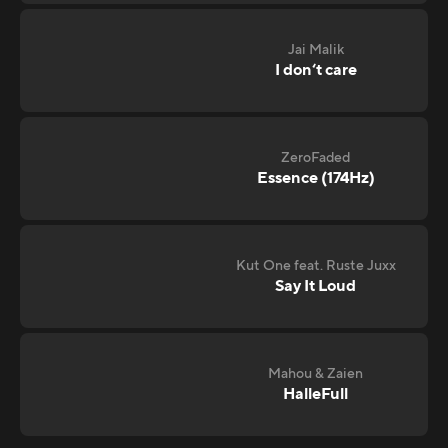
Jai Malik
I don‘t care
ZeroFaded
Essence (174Hz)
Kut One feat. Ruste Juxx
Say It Loud
Mahou & Zaien
HalleFull