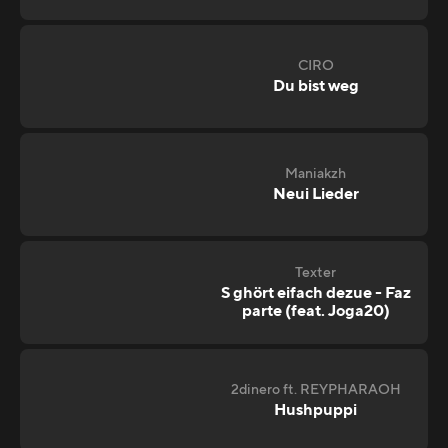
CIRO
Du bist weg
Maniakzh
Neui Lieder
Texter
S ghört eifach dezue - Faz
parte (feat. Joga20)
2dinero ft. REYPHARAOH
Hushpuppi