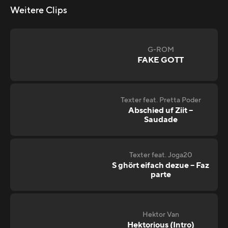
Weitere Clips
G-ROM
FAKE GOTT
Texter feat. Pretta Poder
Abschied uf Ziit –
Saudade
Texter feat. Joga20
S ghört eifach dezue – Faz
parte
Hektor Van
Hektorious (Intro)