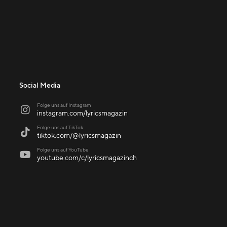
Social Media
Folge uns auf Instagram

instagram.com/lyricsmagazin
Folge uns auf TikTok

tiktok.com/@lyricsmagazin
Folge uns auf YouTube

youtube.com/c/lyricsmagazinch