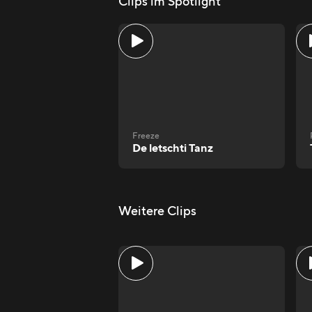
Clips im Spotlight
Freeze
De letschti Tanz
Weitere Clips