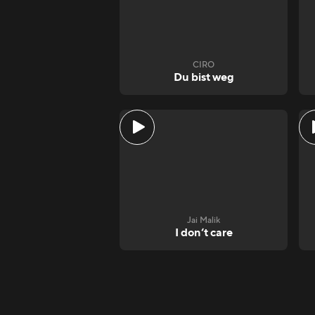
CIRO
Du bist weg
Jai Malik
I don‘t care