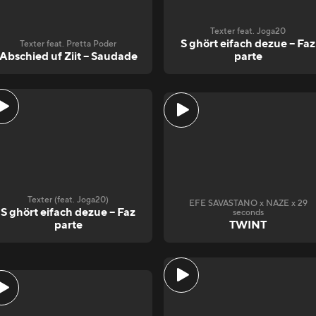
Texter feat. Joga20
S ghört eifach dezue – Faz
Texter feat. Pretta Poder
Abschied uf Ziit – Saudade
parte
Texter (feat. Joga20)
EFE SAVASTANO x NAZE x 29
S ghört eifach dezue – Faz
seconds
parte
TWINT