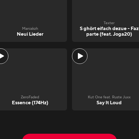
Texter
S ghört eifach dezue - Faz
Maniakzh
Neui Lieder
parte (feat. Joga20)
ZeroFaded
Kut One feat. Ruste Juxx
Essence (174Hz)
Say It Loud