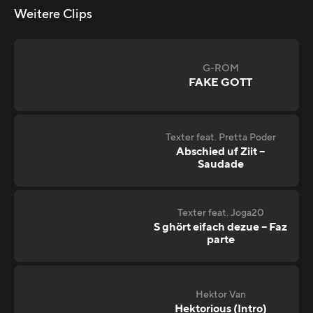
Weitere Clips
G-ROM
FAKE GOTT
Texter feat. Pretta Poder
Abschied uf Ziit –
Saudade
Texter feat. Joga20
S ghört eifach dezue – Faz
parte
Hektor Van
Hektorious (Intro)