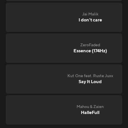
Jai Malik
I don‘t care
ZeroFaded
Essence (174Hz)
Kut One feat. Ruste Juxx
Say It Loud
Mahou & Zaien
HalleFull