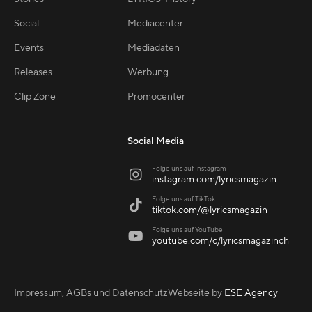
Social
Mediacenter
Events
Mediadaten
Releases
Werbung
Clip Zone
Promocenter
Social Media
Folge uns auf Instagram

instagram.com/lyricsmagazin
Folge uns auf TikTok

tiktok.com/@lyricsmagazin
Folge uns auf YouTube

youtube.com/c/lyricsmagazinch
Impressum, AGBs und Datenschutz
Webseite by
ESE Agency