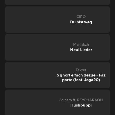
CIRO
Du bist weg
Maniakzh
Neui Lieder
Texter
S ghört eifach dezue - Faz
parte (feat. Joga20)
2dinero ft. REYPHARAOH
Hushpuppi