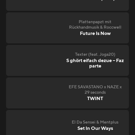
Plattenpapzt mit
Rückhandmusik & Roccwell
Future Is Now
Texter (feat. Joga20)
S ghört eifach dezue – Faz
parte
EFE SAVASTANO x NAZE x
29 seconds
TWINT
El Da Sensei & Mentplus
Set In Our Ways