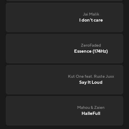
Jai Malik
I don‘t care
ZeroFaded
Essence (174Hz)
Kut One feat. Ruste Juxx
Say It Loud
Mahou & Zaien
HalleFull