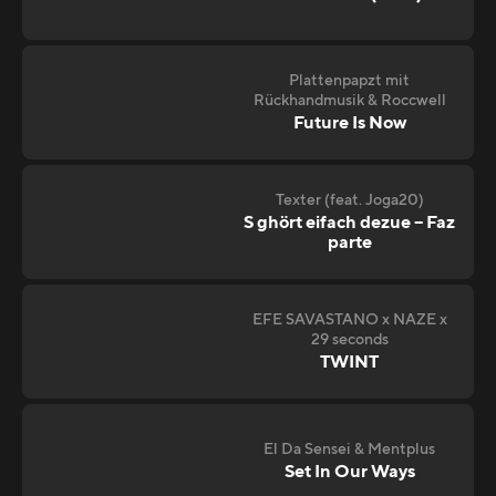
Plattenpapzt mit
Rückhandmusik & Roccwell
Future Is Now
Texter (feat. Joga20)
S ghört eifach dezue – Faz
parte
EFE SAVASTANO x NAZE x
29 seconds
TWINT
El Da Sensei & Mentplus
Set In Our Ways