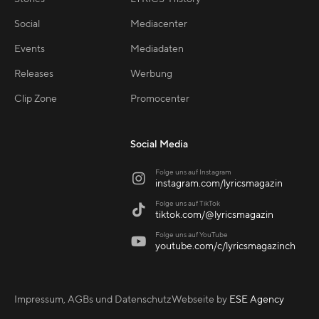
Social
Mediacenter
Events
Mediadaten
Releases
Werbung
Clip Zone
Promocenter
Social Media
Folge uns auf Instagram

instagram.com/lyricsmagazin
Folge uns auf TikTok

tiktok.com/@lyricsmagazin
Folge uns auf YouTube

youtube.com/c/lyricsmagazinch
Impressum, AGBs und Datenschutz
Webseite by
ESE Agency