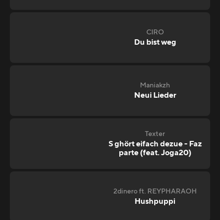
CIRO
Du bist weg
Maniakzh
Neui Lieder
Texter
S ghört eifach dezue - Faz
parte (feat. Joga20)
2dinero ft. REYPHARAOH
Hushpuppi