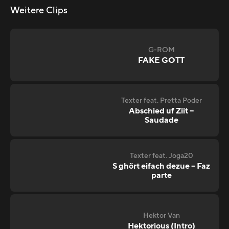
Weitere Clips
G-ROM
FAKE GOTT
Texter feat. Pretta Poder
Abschied uf Ziit –
Saudade
Texter feat. Joga20
S ghört eifach dezue – Faz
parte
Hektor Van
Hektorious (Intro)