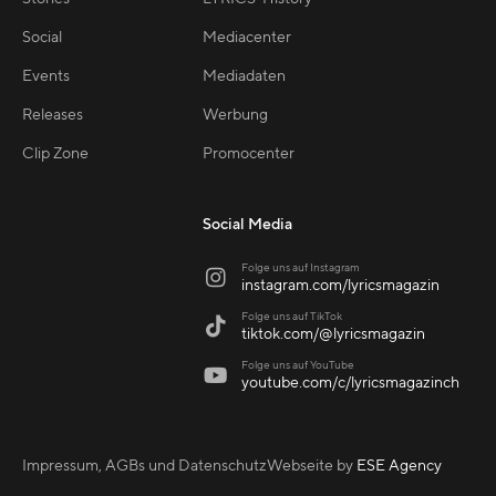
Social
Mediacenter
Events
Mediadaten
Releases
Werbung
Clip Zone
Promocenter
Social Media
Folge uns auf Instagram

instagram.com/lyricsmagazin
Folge uns auf TikTok

tiktok.com/@lyricsmagazin
Folge uns auf YouTube

youtube.com/c/lyricsmagazinch
Impressum, AGBs und Datenschutz
Webseite by
ESE Agency