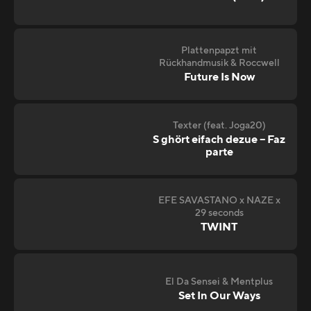
Plattenpapzt mit
Rückhandmusik & Roccwell
Future Is Now
Texter (feat. Joga20)
S ghört eifach dezue – Faz
parte
EFE SAVASTANO x NAZE x
29 seconds
TWINT
El Da Sensei & Mentplus
Set In Our Ways