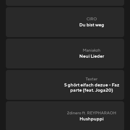
CIRO
Du bist weg
Maniakzh
Neui Lieder
Texter
S ghört eifach dezue - Faz
parte (feat. Joga20)
2dinero ft. REYPHARAOH
Hushpuppi