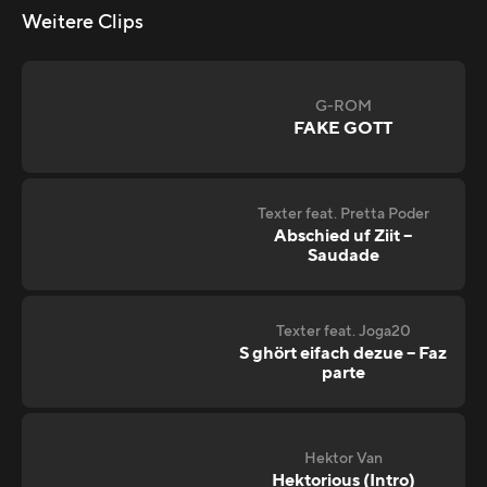
Weitere Clips
G-ROM
FAKE GOTT
Texter feat. Pretta Poder
Abschied uf Ziit –
Saudade
Texter feat. Joga20
S ghört eifach dezue – Faz
parte
Hektor Van
Hektorious (Intro)