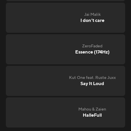
Jai Malik
I don‘t care
ZeroFaded
Essence (174Hz)
Kut One feat. Ruste Juxx
Say It Loud
Mahou & Zaien
HalleFull