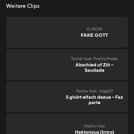
Weitere Clips
G-ROM
FAKE GOTT
Texter feat. Pretta Poder
Abschied uf Ziit –
Saudade
Texter feat. Joga20
S ghört eifach dezue – Faz
parte
Hektor Van
Hektorious (Intro)