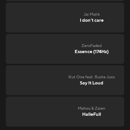
Jai Malik
I don‘t care
ZeroFaded
Essence (174Hz)
Kut One feat. Ruste Juxx
Say It Loud
Mahou & Zaien
HalleFull