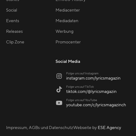
Social
Mediacenter
Events
Mediadaten
Releases
Werbung
Clip Zone
Promocenter
Social Media
Folge uns auf Instagram

instagram.com/lyricsmagazin
Folge uns auf TikTok

tiktok.com/@lyricsmagazin
Folge uns auf YouTube

youtube.com/c/lyricsmagazinch
Impressum, AGBs und Datenschutz
Webseite by
ESE Agency