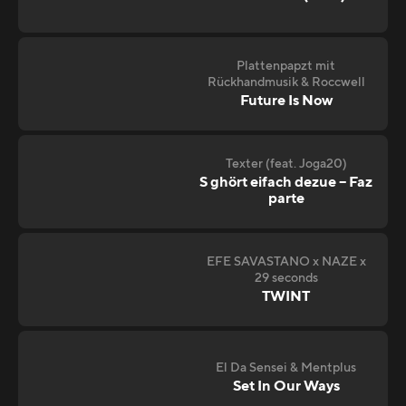
Plattenpapzt mit
Rückhandmusik & Roccwell
Future Is Now
Texter (feat. Joga20)
S ghört eifach dezue – Faz
parte
EFE SAVASTANO x NAZE x
29 seconds
TWINT
El Da Sensei & Mentplus
Set In Our Ways