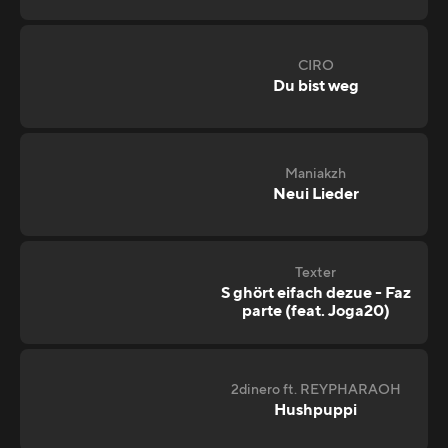
CIRO
Du bist weg
Maniakzh
Neui Lieder
Texter
S ghört eifach dezue - Faz
parte (feat. Joga20)
2dinero ft. REYPHARAOH
Hushpuppi