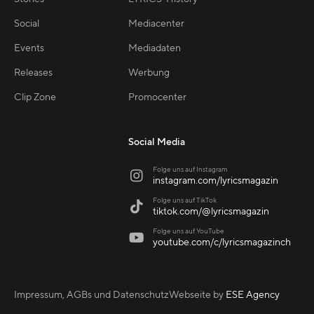
Social
Mediacenter
Events
Mediadaten
Releases
Werbung
Clip Zone
Promocenter
Social Media
Folge uns auf Instagram

instagram.com/lyricsmagazin
Folge uns auf TikTok

tiktok.com/@lyricsmagazin
Folge uns auf YouTube

youtube.com/c/lyricsmagazinch
Impressum, AGBs und Datenschutz
Webseite by
ESE Agency