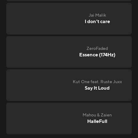
Jai Malik
I don‘t care
ZeroFaded
Essence (174Hz)
Kut One feat. Ruste Juxx
Say It Loud
Mahou & Zaien
HalleFull