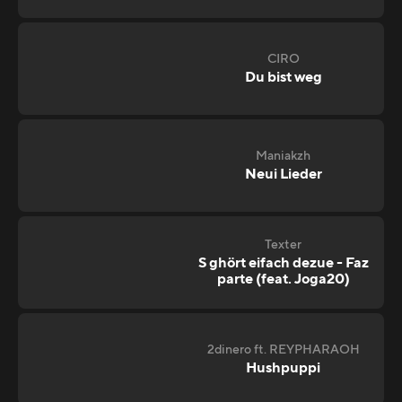
CIRO
Du bist weg
Maniakzh
Neui Lieder
Texter
S ghört eifach dezue - Faz
parte (feat. Joga20)
2dinero ft. REYPHARAOH
Hushpuppi