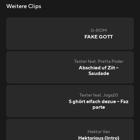
Weitere Clips
G-ROM
FAKE GOTT
Texter feat. Pretta Poder
Abschied uf Ziit –
Saudade
Texter feat. Joga20
S ghört eifach dezue – Faz
parte
Hektor Van
Hektorious (Intro)