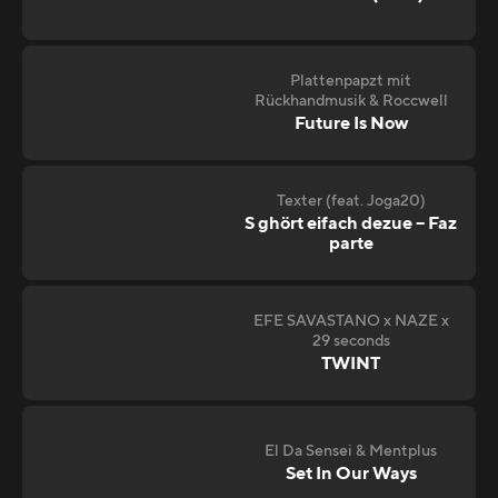
Plattenpapzt mit
Rückhandmusik & Roccwell
Future Is Now
Texter (feat. Joga20)
S ghört eifach dezue – Faz
parte
EFE SAVASTANO x NAZE x
29 seconds
TWINT
El Da Sensei & Mentplus
Set In Our Ways