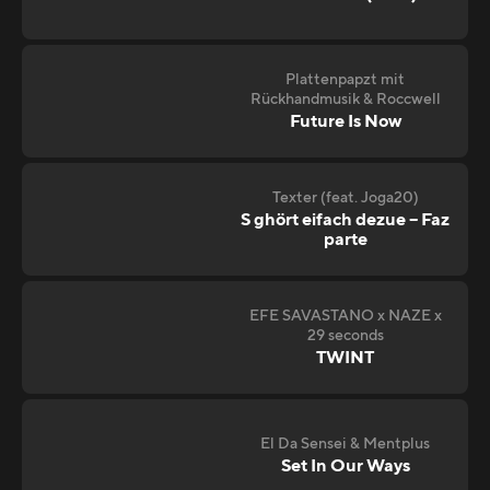
Plattenpapzt mit
Rückhandmusik & Roccwell
Future Is Now
Texter (feat. Joga20)
S ghört eifach dezue – Faz
parte
EFE SAVASTANO x NAZE x
29 seconds
TWINT
El Da Sensei & Mentplus
Set In Our Ways