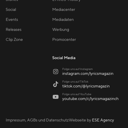
Social
Mediacenter
Events
Mediadaten
Releases
Werbung
Clip Zone
Promocenter
Social Media
Folge uns auf Instagram

instagram.com/lyricsmagazin
Folge uns auf TikTok

tiktok.com/@lyricsmagazin
Folge uns auf YouTube

youtube.com/c/lyricsmagazinch
Impressum, AGBs und Datenschutz
Webseite by
ESE Agency