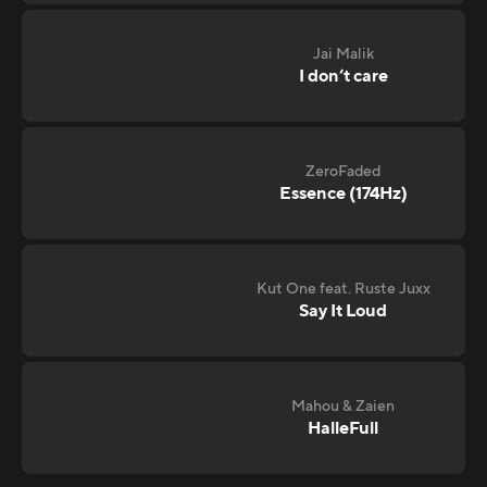
Jai Malik
I don‘t care
ZeroFaded
Essence (174Hz)
Kut One feat. Ruste Juxx
Say It Loud
Mahou & Zaien
HalleFull