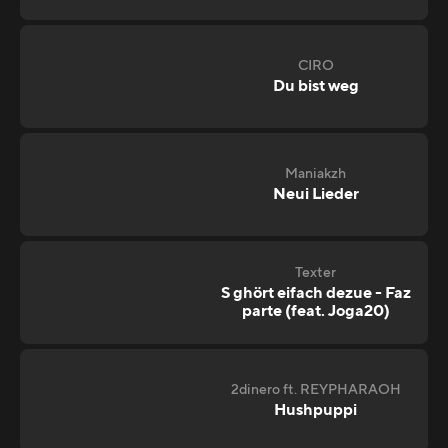
CIRO
Du bist weg
Maniakzh
Neui Lieder
Texter
S ghört eifach dezue - Faz
parte (feat. Joga20)
2dinero ft. REYPHARAOH
Hushpuppi