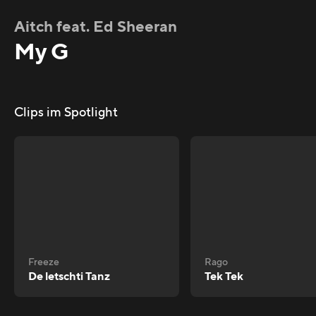
Aitch feat. Ed Sheeran
My G
Clips im Spotlight
Freeze
Rago
De letschti Tanz
Tek Tek