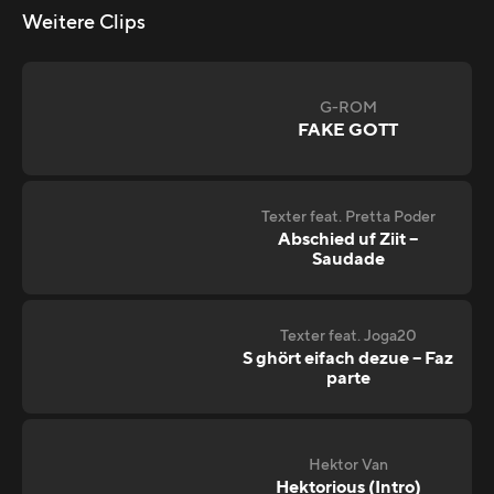
Weitere Clips
G-ROM
FAKE GOTT
Texter feat. Pretta Poder
Abschied uf Ziit –
Saudade
Texter feat. Joga20
S ghört eifach dezue – Faz
parte
Hektor Van
Hektorious (Intro)