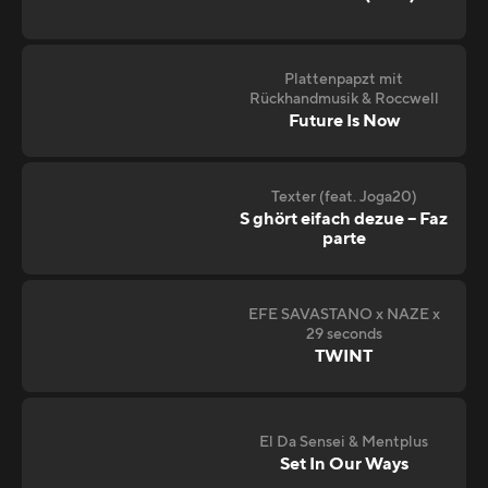
Plattenpapzt mit
Rückhandmusik & Roccwell
Future Is Now
Texter (feat. Joga20)
S ghört eifach dezue – Faz
parte
EFE SAVASTANO x NAZE x
29 seconds
TWINT
El Da Sensei & Mentplus
Set In Our Ways