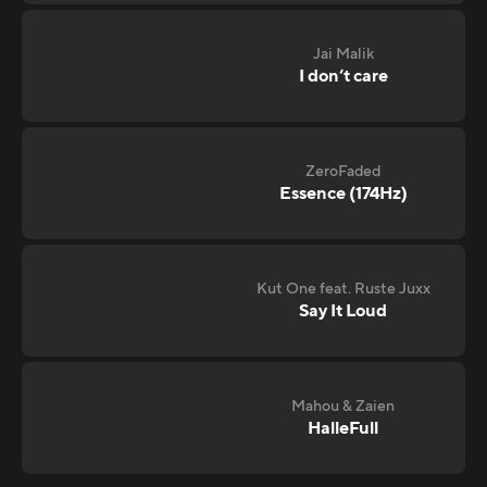
Jai Malik
I don‘t care
ZeroFaded
Essence (174Hz)
Kut One feat. Ruste Juxx
Say It Loud
Mahou & Zaien
HalleFull