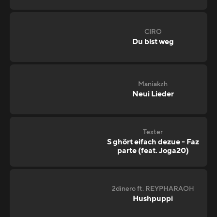
CIRO
Du bist weg
Maniakzh
Neui Lieder
Texter
S ghört eifach dezue - Faz
parte (feat. Joga20)
2dinero ft. REYPHARAOH
Hushpuppi