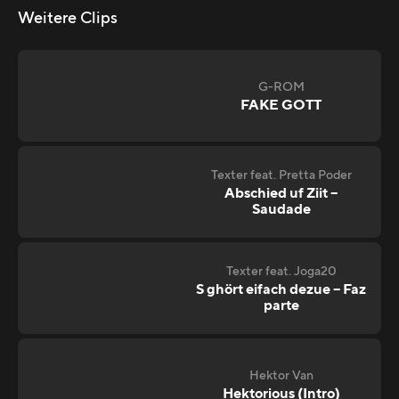
Weitere Clips
G-ROM
FAKE GOTT
Texter feat. Pretta Poder
Abschied uf Ziit –
Saudade
Texter feat. Joga20
S ghört eifach dezue – Faz
parte
Hektor Van
Hektorious (Intro)