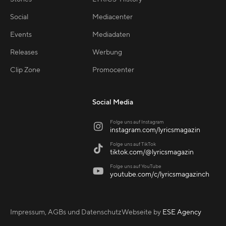
Social
Mediacenter
Events
Mediadaten
Releases
Werbung
Clip Zone
Promocenter
Social Media
Folge uns auf Instagram

instagram.com/lyricsmagazin
Folge uns auf TikTok

tiktok.com/@lyricsmagazin
Folge uns auf YouTube

youtube.com/c/lyricsmagazinch
Impressum, AGBs und Datenschutz
Webseite by
ESE Agency