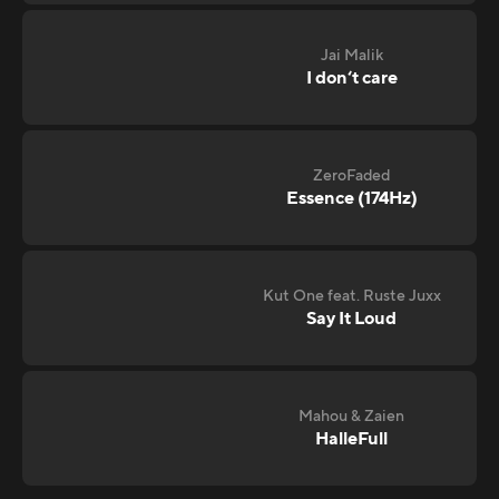
Jai Malik
I don‘t care
ZeroFaded
Essence (174Hz)
Kut One feat. Ruste Juxx
Say It Loud
Mahou & Zaien
HalleFull