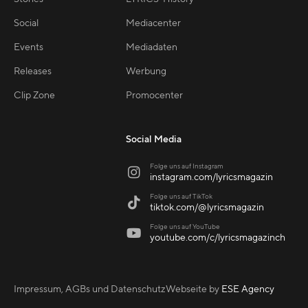
Social
Mediacenter
Events
Mediadaten
Releases
Werbung
Clip Zone
Promocenter
Social Media
Folge uns auf Instagram

instagram.com/lyricsmagazin
Folge uns auf TikTok

tiktok.com/@lyricsmagazin
Folge uns auf YouTube

youtube.com/c/lyricsmagazinch
Impressum, AGBs und Datenschutz
Webseite by
ESE Agency