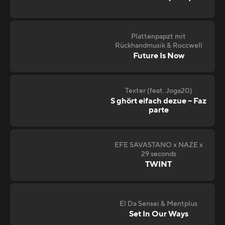
Plattenpapzt mit
Rückhandmusik & Roccwell
Future Is Now
Texter (feat. Joga20)
S ghört eifach dezue – Faz
parte
EFE SAVASTANO x NAZE x
29 seconds
TWINT
El Da Sensei & Mentplus
Set In Our Ways