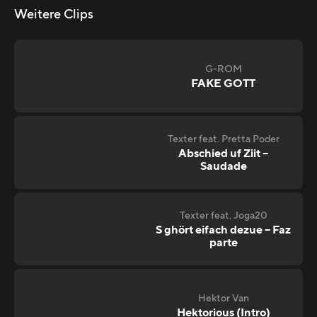
Weitere Clips
G-ROM
FAKE GOTT
Texter feat. Pretta Poder
Abschied uf Ziit –
Saudade
Texter feat. Joga20
S ghört eifach dezue – Faz
parte
Hektor Van
Hektorious (Intro)