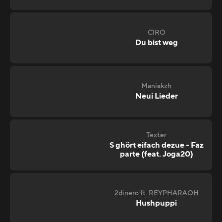
CIRO
Du bist weg
Maniakzh
Neui Lieder
Texter
S ghört eifach dezue - Faz
parte (feat. Joga20)
2dinero ft. REYPHARAOH
Hushpuppi