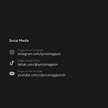
Social Media
Folge uns auf Instagram

instagram.com/lyricsmagazin
Folge uns auf TikTok

tiktok.com/@lyricsmagazin
Folge uns auf YouTube

youtube.com/c/lyricsmagazinch