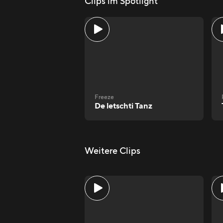
Clips im Spotlight
Freeze
De letschti Tanz
Weitere Clips