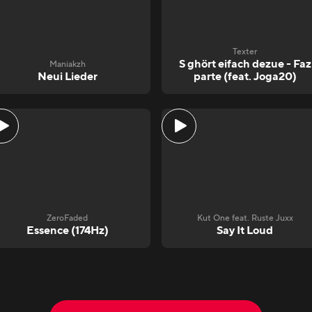
Texter
S ghört eifach dezue - Faz
Maniakzh
Neui Lieder
parte (feat. Joga20)
ZeroFaded
Kut One feat. Ruste Juxx
Essence (174Hz)
Say It Loud