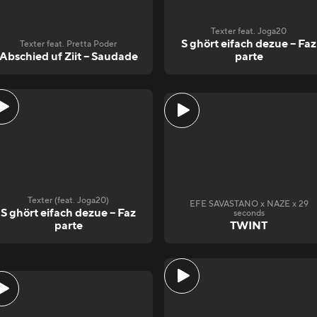
Texter feat. Joga20
S ghört eifach dezue – Faz
Texter feat. Pretta Poder
Abschied uf Ziit – Saudade
parte
Texter (feat. Joga20)
EFE SAVASTANO x NAZE x 29
S ghört eifach dezue – Faz
seconds
parte
TWINT