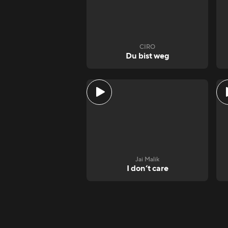
CIRO
Du bist weg
Jai Malik
I don‘t care