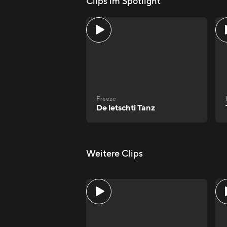
Clips im Spotlight
Freeze
De letschti Tanz
Weitere Clips