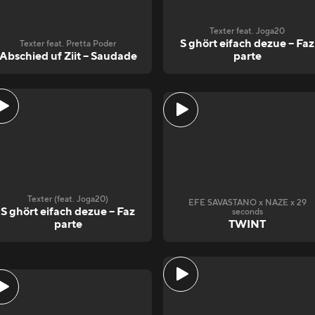
Texter feat. Joga20
S ghört eifach dezue – Faz
Texter feat. Pretta Poder
Abschied uf Ziit – Saudade
parte
Texter (feat. Joga20)
EFE SAVASTANO x NAZE x 29
S ghört eifach dezue – Faz
seconds
parte
TWINT