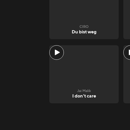
CIRO
Du bist weg
Jai Malik
I don‘t care