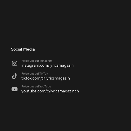
Social Media
Folge uns auf Instagram

instagram.com/lyricsmagazin
Folge uns auf TikTok

tiktok.com/@lyricsmagazin
Folge uns auf YouTube

youtube.com/c/lyricsmagazinch