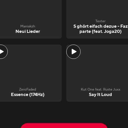
Texter
S ghört eifach dezue - Faz
Maniakzh
Neui Lieder
parte (feat. Joga20)
ZeroFaded
Kut One feat. Ruste Juxx
Essence (174Hz)
Say It Loud