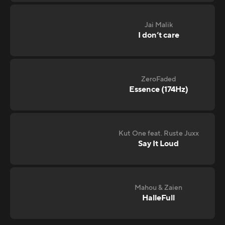
Jai Malik
I don‘t care
ZeroFaded
Essence (174Hz)
Kut One feat. Ruste Juxx
Say It Loud
Mahou & Zaien
HalleFull