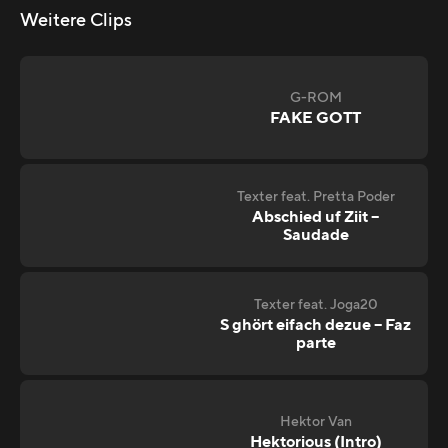
Weitere Clips
G-ROM
FAKE GOTT
Texter feat. Pretta Poder
Abschied uf Ziit –
Saudade
Texter feat. Joga20
S ghört eifach dezue – Faz
parte
Hektor Van
Hektorious (Intro)