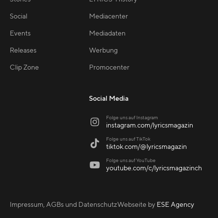
Social
Mediacenter
Events
Mediadaten
Releases
Werbung
Clip Zone
Promocenter
Social Media
Folge uns auf Instagram

instagram.com/lyricsmagazin
Folge uns auf TikTok

tiktok.com/@lyricsmagazin
Folge uns auf YouTube

youtube.com/c/lyricsmagazinch
Impressum, AGBs und Datenschutz
Webseite by
ESE Agency