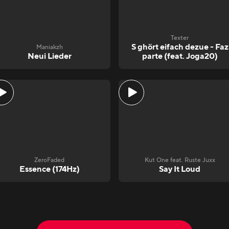
Texter
S ghört eifach dezue - Faz
Maniakzh
Neui Lieder
parte (feat. Joga20)
ZeroFaded
Kut One feat. Ruste Juxx
Essence (174Hz)
Say It Loud