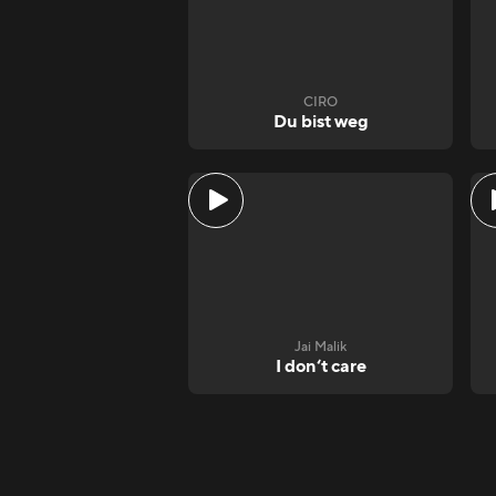
CIRO
Du bist weg
Jai Malik
I don‘t care