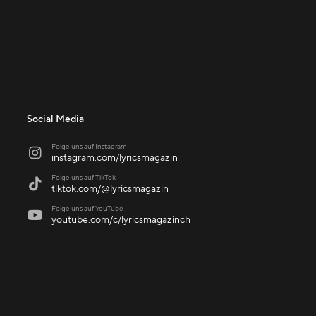
Social Media
Folge uns auf Instagram

instagram.com/lyricsmagazin
Folge uns auf TikTok

tiktok.com/@lyricsmagazin
Folge uns auf YouTube

youtube.com/c/lyricsmagazinch