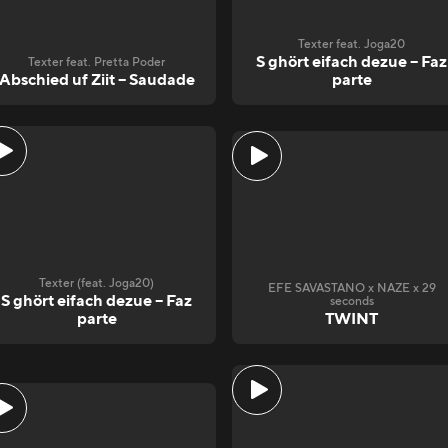
Texter feat. Joga20
S ghört eifach dezue – Faz
Texter feat. Pretta Poder
Abschied uf Ziit – Saudade
parte
Texter (feat. Joga20)
EFE SAVASTANO x NAZE x 29
S ghört eifach dezue – Faz
seconds
parte
TWINT