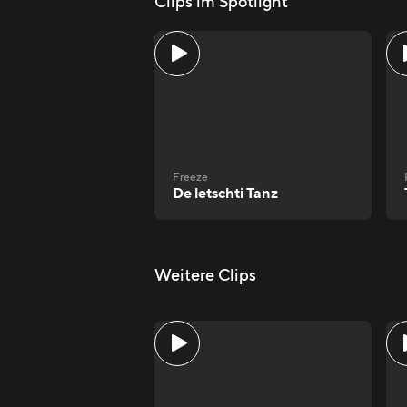
Clips im Spotlight
Freeze
De letschti Tanz
Weitere Clips