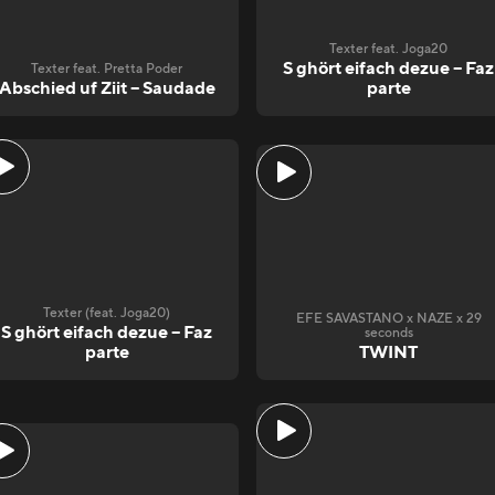
Texter feat. Joga20
S ghört eifach dezue – Faz
Texter feat. Pretta Poder
Abschied uf Ziit – Saudade
parte
Texter (feat. Joga20)
EFE SAVASTANO x NAZE x 29
S ghört eifach dezue – Faz
seconds
parte
TWINT