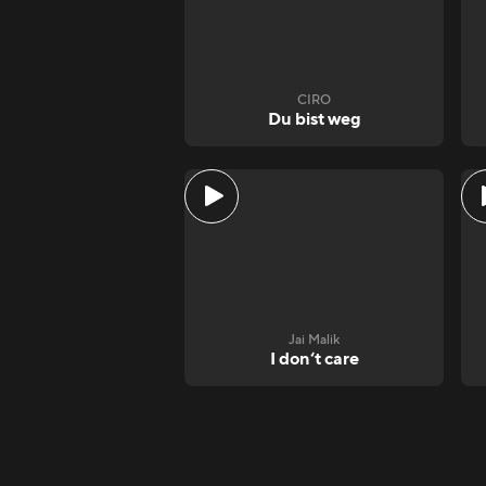
CIRO
Du bist weg
Jai Malik
I don‘t care