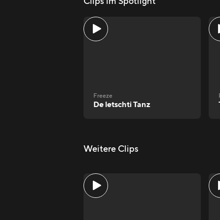
Clips im Spotlight
Freeze
De letschti Tanz
Weitere Clips