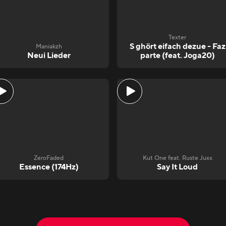
Texter
S ghört eifach dezue - Faz
Maniakzh
Neui Lieder
parte (feat. Joga20)
ZeroFaded
Kut One feat. Ruste Juxx
Essence (174Hz)
Say It Loud