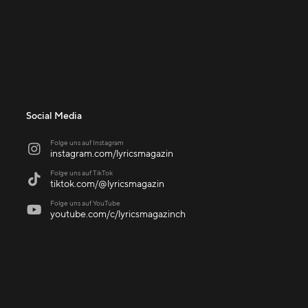
Social Media
Folge uns auf Instagram

instagram.com/lyricsmagazin
Folge uns auf TikTok

tiktok.com/@lyricsmagazin
Folge uns auf YouTube

youtube.com/c/lyricsmagazinch