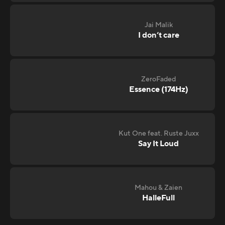
Jai Malik
I don‘t care
ZeroFaded
Essence (174Hz)
Kut One feat. Ruste Juxx
Say It Loud
Mahou & Zaien
HalleFull