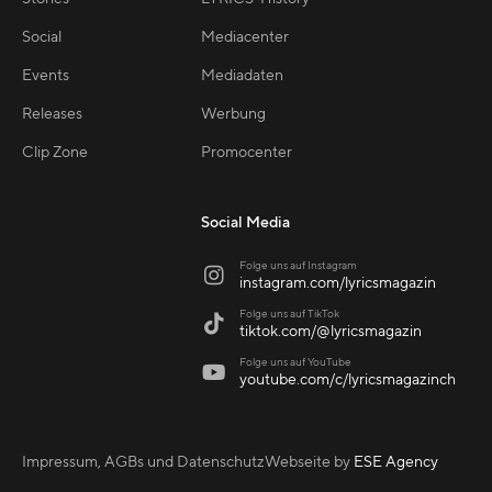
Social
Mediacenter
Events
Mediadaten
Releases
Werbung
Clip Zone
Promocenter
Social Media
Folge uns auf Instagram

instagram.com/lyricsmagazin
Folge uns auf TikTok

tiktok.com/@lyricsmagazin
Folge uns auf YouTube

youtube.com/c/lyricsmagazinch
Impressum, AGBs und Datenschutz
Webseite by
ESE Agency