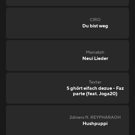
CIRO
Du bist weg
Maniakzh
Neui Lieder
Texter
S ghört eifach dezue - Faz
parte (feat. Joga20)
2dinero ft. REYPHARAOH
Hushpuppi