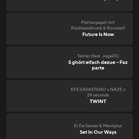
Plattenpapzt mit
Rückhandmusik & Roccwell
Future Is Now
Texter (feat. Joga20)
S ghört eifach dezue – Faz
parte
EFE SAVASTANO x NAZE x
29 seconds
TWINT
El Da Sensei & Mentplus
Set In Our Ways