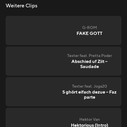
Weitere Clips
G-ROM
FAKE GOTT
Texter feat. Pretta Poder
Abschied uf Ziit –
Saudade
Texter feat. Joga20
S ghört eifach dezue – Faz
parte
Hektor Van
Hektorious (Intro)