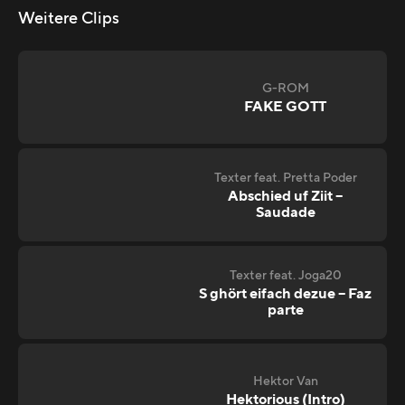
Weitere Clips
G-ROM
FAKE GOTT
Texter feat. Pretta Poder
Abschied uf Ziit –
Saudade
Texter feat. Joga20
S ghört eifach dezue – Faz
parte
Hektor Van
Hektorious (Intro)