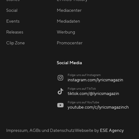
Social
Mediacenter
Events
Mediadaten
Releases
Werbung
Clip Zone
Promocenter
Social Media
Folge uns auf Instagram

instagram.com/lyricsmagazin
Folge uns auf TikTok

tiktok.com/@lyricsmagazin
Folge uns auf YouTube

youtube.com/c/lyricsmagazinch
Impressum, AGBs und Datenschutz
Webseite by
ESE Agency