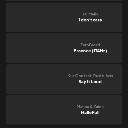
Jai Malik
I don‘t care
ZeroFaded
Essence (174Hz)
Kut One feat. Ruste Juxx
Say It Loud
Mahou & Zaien
HalleFull