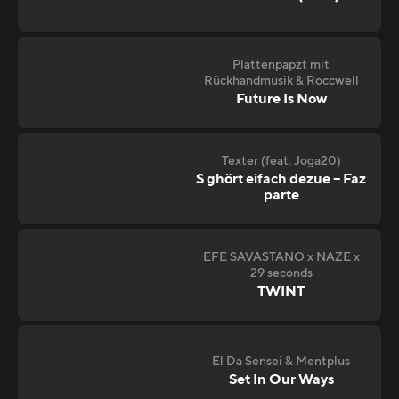
Plattenpapzt mit
Rückhandmusik & Roccwell
Future Is Now
Texter (feat. Joga20)
S ghört eifach dezue – Faz
parte
EFE SAVASTANO x NAZE x
29 seconds
TWINT
El Da Sensei & Mentplus
Set In Our Ways