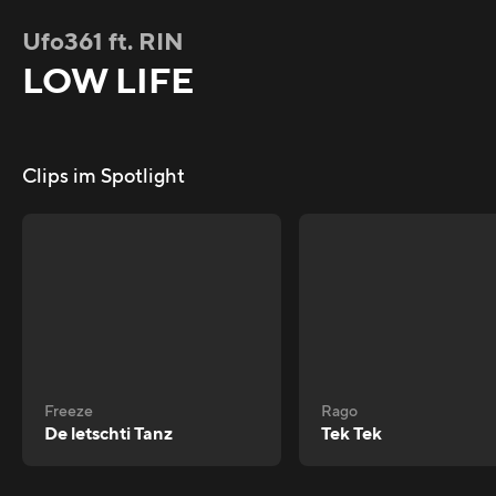
Ufo361 ft. RIN
LOW LIFE
Clips im Spotlight
Freeze
Rago
De letschti Tanz
Tek Tek