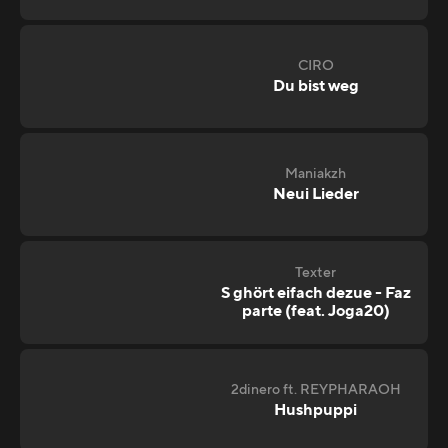
CIRO
Du bist weg
Maniakzh
Neui Lieder
Texter
S ghört eifach dezue - Faz
parte (feat. Joga20)
2dinero ft. REYPHARAOH
Hushpuppi