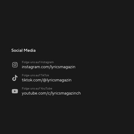
Social Media
Folge uns auf Instagram

instagram.com/lyricsmagazin
Folge uns auf TikTok

tiktok.com/@lyricsmagazin
Folge uns auf YouTube

youtube.com/c/lyricsmagazinch