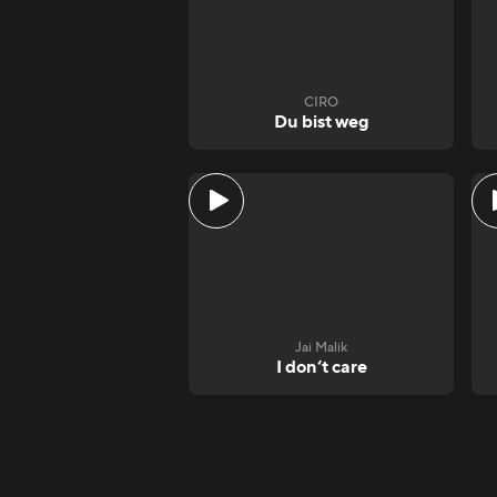
CIRO
Du bist weg
Jai Malik
I don‘t care