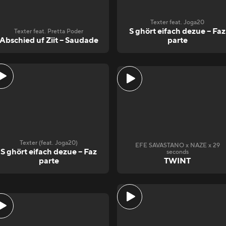
Texter feat. Joga20
S ghört eifach dezue – Faz
Texter feat. Pretta Poder
Abschied uf Ziit – Saudade
parte
Texter (feat. Joga20)
EFE SAVASTANO x NAZE x 29
S ghört eifach dezue – Faz
seconds
parte
TWINT