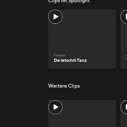
Clips im Spotlight
Freeze
De letschti Tanz
Weitere Clips