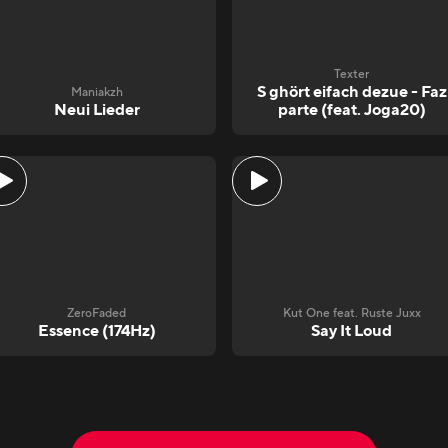
Texter
S ghört eifach dezue - Faz
Maniakzh
Neui Lieder
parte (feat. Joga20)
ZeroFaded
Kut One feat. Ruste Juxx
Essence (174Hz)
Say It Loud