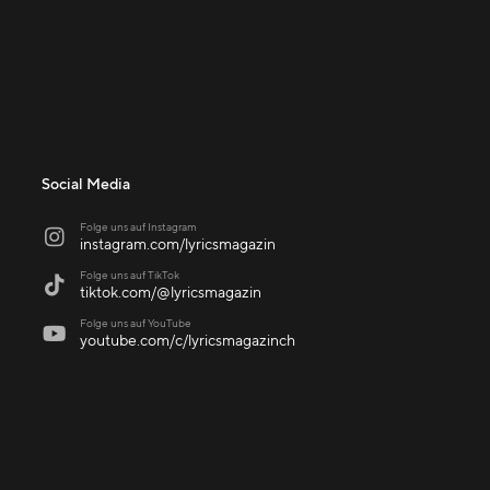
Social Media
Folge uns auf Instagram

instagram.com/lyricsmagazin
Folge uns auf TikTok

tiktok.com/@lyricsmagazin
Folge uns auf YouTube

youtube.com/c/lyricsmagazinch