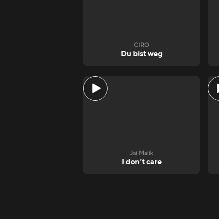
CIRO
Du bist weg
Jai Malik
I don‘t care