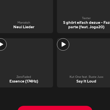
Texter
S ghört eifach dezue - Faz
Maniakzh
Neui Lieder
parte (feat. Joga20)
ZeroFaded
Kut One feat. Ruste Juxx
Essence (174Hz)
Say It Loud