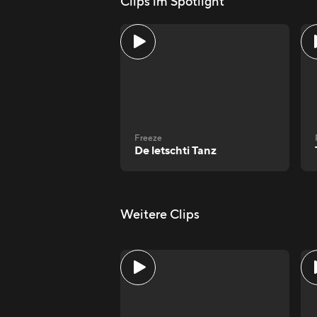
Clips im Spotlight
Freeze
De letschti Tanz
Weitere Clips