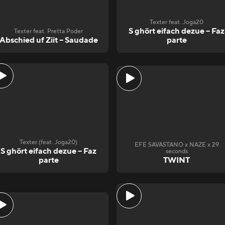
Texter feat. Joga20
S ghört eifach dezue – Faz
Texter feat. Pretta Poder
Abschied uf Ziit – Saudade
parte
Texter (feat. Joga20)
EFE SAVASTANO x NAZE x 29
S ghört eifach dezue – Faz
seconds
parte
TWINT