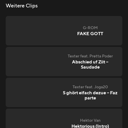
Weitere Clips
G-ROM
FAKE GOTT
Texter feat. Pretta Poder
Abschied uf Ziit –
Saudade
Texter feat. Joga20
S ghört eifach dezue – Faz
parte
Hektor Van
Hektorious (Intro)