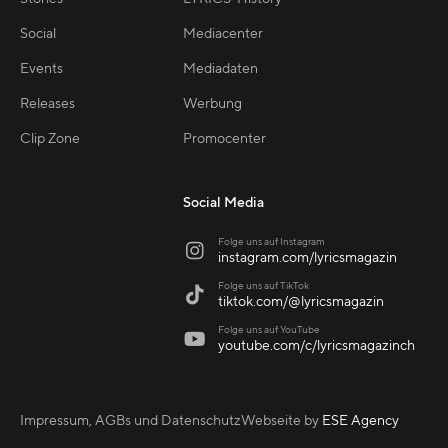
Social
Mediacenter
Events
Mediadaten
Releases
Werbung
Clip Zone
Promocenter
Social Media
Folge uns auf Instagram

instagram.com/lyricsmagazin
Folge uns auf TikTok

tiktok.com/@lyricsmagazin
Folge uns auf YouTube

youtube.com/c/lyricsmagazinch
Impressum, AGBs und Datenschutz
Webseite by
ESE Agency