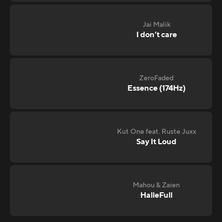
Jai Malik
I don‘t care
ZeroFaded
Essence (174Hz)
Kut One feat. Ruste Juxx
Say It Loud
Mahou & Zaien
HalleFull