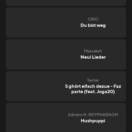
CIRO
Du bist weg
Maniakzh
Neui Lieder
Texter
S ghört eifach dezue - Faz
parte (feat. Joga20)
2dinero ft. REYPHARAOH
Hushpuppi