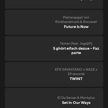
Plattenpapzt mit
Rückhandmusik & Roccwell
Future Is Now
Texter (feat. Joga20)
S ghört eifach dezue – Faz
parte
EFE SAVASTANO x NAZE x
29 seconds
TWINT
El Da Sensei & Mentplus
Set In Our Ways