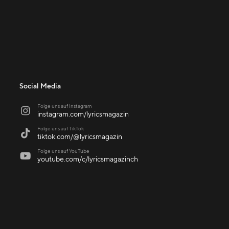
Social Media
Folge uns auf Instagram

instagram.com/lyricsmagazin
Folge uns auf TikTok

tiktok.com/@lyricsmagazin
Folge uns auf YouTube

youtube.com/c/lyricsmagazinch