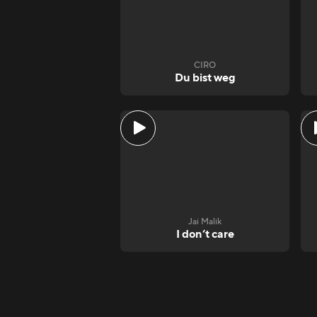
CIRO
Du bist weg
Jai Malik
I don‘t care