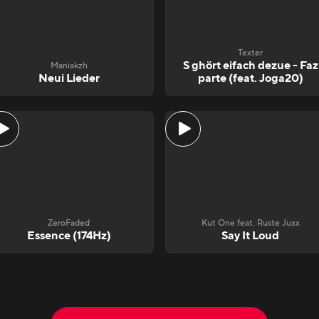
Texter
S ghört eifach dezue - Faz
Maniakzh
Neui Lieder
parte (feat. Joga20)
ZeroFaded
Kut One feat. Ruste Juxx
Essence (174Hz)
Say It Loud