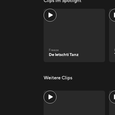
Clips im Spotlight
Freeze
De letschti Tanz
Weitere Clips