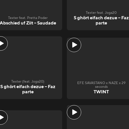
Texter feat. Joga20
S ghört eifach dezue – Faz
Texter feat. Pretta Poder
Abschied uf Ziit – Saudade
parte
Texter (feat. Joga20)
EFE SAVASTANO x NAZE x 29
S ghört eifach dezue – Faz
seconds
parte
TWINT