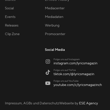
Social
Mediacenter
Events
Mediadaten
Releases
Werbung
Clip Zone
Promocenter
Social Media
Folge uns auf Instagram

instagram.com/lyricsmagazin
Folge uns auf TikTok

tiktok.com/@lyricsmagazin
Folge uns auf YouTube

youtube.com/c/lyricsmagazinch
Impressum, AGBs und Datenschutz
Webseite by
ESE Agency