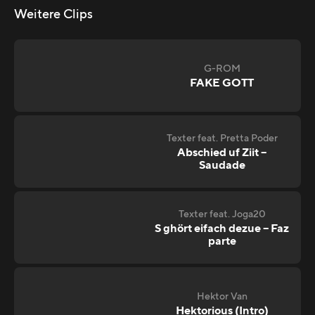
Weitere Clips
G-ROM
FAKE GOTT
Texter feat. Pretta Poder
Abschied uf Ziit –
Saudade
Texter feat. Joga20
S ghört eifach dezue – Faz
parte
Hektor Van
Hektorious (Intro)