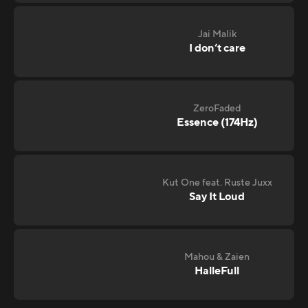
Jai Malik
I don‘t care
ZeroFaded
Essence (174Hz)
Kut One feat. Ruste Juxx
Say It Loud
Mahou & Zaien
HalleFull