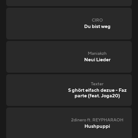
CIRO
Du bist weg
Maniakzh
Neui Lieder
Texter
S ghört eifach dezue - Faz
parte (feat. Joga20)
2dinero ft. REYPHARAOH
Hushpuppi