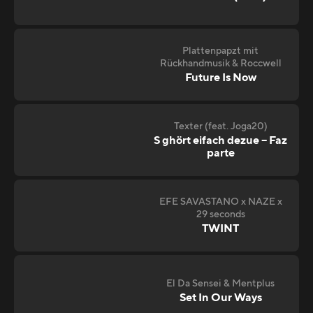
Plattenpapzt mit
Rückhandmusik & Roccwell
Future Is Now
Texter (feat. Joga20)
S ghört eifach dezue – Faz
parte
EFE SAVASTANO x NAZE x
29 seconds
TWINT
El Da Sensei & Mentplus
Set In Our Ways