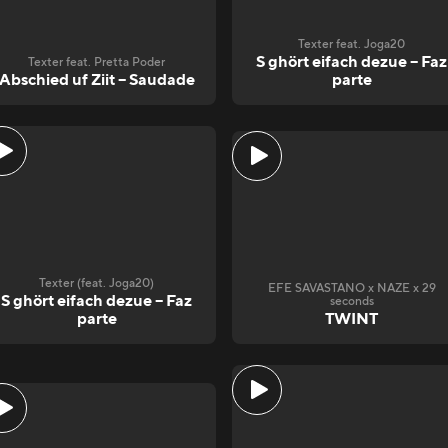
Texter feat. Joga20
S ghört eifach dezue – Faz
Texter feat. Pretta Poder
Abschied uf Ziit – Saudade
parte
Texter (feat. Joga20)
EFE SAVASTANO x NAZE x 29
S ghört eifach dezue – Faz
seconds
parte
TWINT