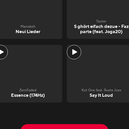
Texter
S ghört eifach dezue - Faz
Maniakzh
Neui Lieder
parte (feat. Joga20)
ZeroFaded
Kut One feat. Ruste Juxx
Essence (174Hz)
Say It Loud