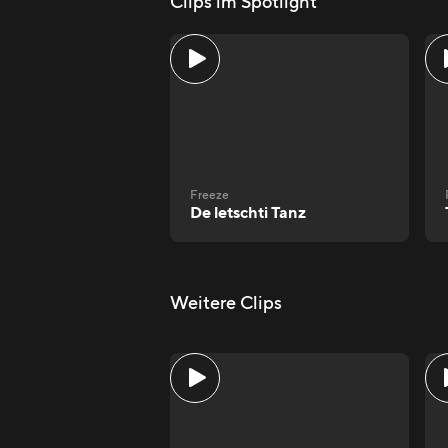
Clips im Spotlight
Freeze
De letschti Tanz
Weitere Clips