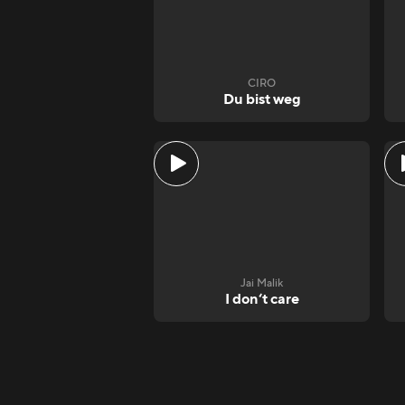
CIRO
Du bist weg
Jai Malik
I don‘t care