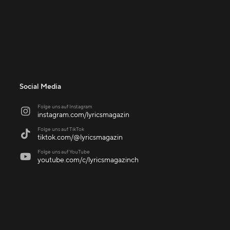
Social Media
Folge uns auf Instagram

instagram.com/lyricsmagazin
Folge uns auf TikTok

tiktok.com/@lyricsmagazin
Folge uns auf YouTube

youtube.com/c/lyricsmagazinch